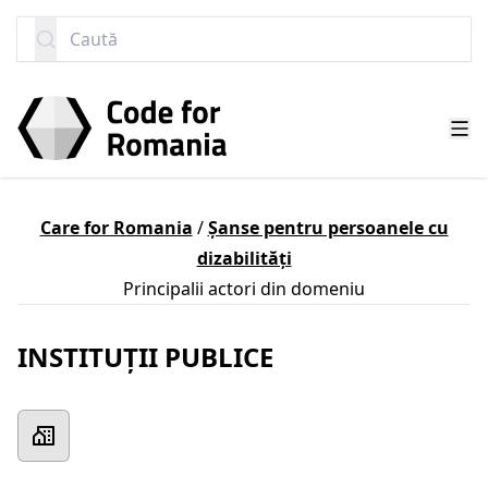
SARI LA CONȚINUT
Caută
Care for Romania
/
Șanse pentru persoanele cu
dizabilități
Principalii actori din domeniu
INSTITUȚII PUBLICE