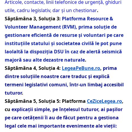
Articole, contacte, linii telefonice de urgență, ghiduri
utile, cadru legislativ, dar și un chestionar
.
Săptămâna 3, Soluția 3:
Platforma Resource &
Volunteer Management (RVM), prima soluție de
gestionare eficientă de resurse și voluntari pe care
instituțiile statului și societatea civilă le pot pune
laolaltă la dispoziția DSU în caz de alertă seismică
majoră sau alte dezastre naturale
.
Săptămâna 4, Soluția 4:
LegeaPeBune.ro
,
prima
dintre soluțiile noastre care traduc și explică
termeni legislativi comuni, într-un limbaj accesibil
tuturor
.
Săptămâna 5, Soluția 5: Platforma
CeZiceLegea.ro
,
cu
explicații simple, pe înțelesul tuturor, ai pașilor
pe care cetățenii îi au de făcut pentru a gestiona
legal cele mai importante evenimente ale vieții: