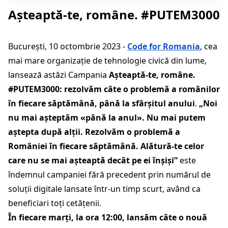
Așteaptă-te, române. #PUTEM3000
București, 10 octombrie 2023 -
Code for Romania
, cea
mai mare organizație de tehnologie civică din lume,
lansează astăzi Campania
Așteaptă-te, române.
#PUTEM3000: rezolvăm câte o problemă a românilor
în fiecare săptămână, până la sfârșitul anului
.
„Noi
nu mai așteptăm «până la anul». Nu mai putem
aștepta după alții. Rezolvăm o problemă a
României în fiecare săptămână. Alătură-te celor
care nu se mai așteaptă decât pe ei înșiși”
este
îndemnul campaniei fără precedent prin numărul de
soluții digitale lansate într-un timp scurt, având ca
beneficiari toți cetățenii.
În fiecare marți, la ora 12:00, lansăm câte o nouă