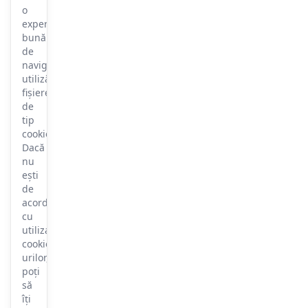
o
experiență
bună
de
navigare,
utilizăm
fișiere
de
tip
cookie.
Dacă
nu
ești
de
acord
cu
utilizarea
cookie-
urilor,
poți
să
îți