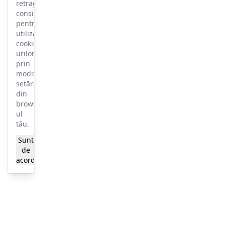
retragi
consimțământul
pentru
utilizarea
cookie-
urilor
prin
modificarea
setărilor
din
browser-
ul
tău.
Sunt
Mai
de
multe
acord
informații