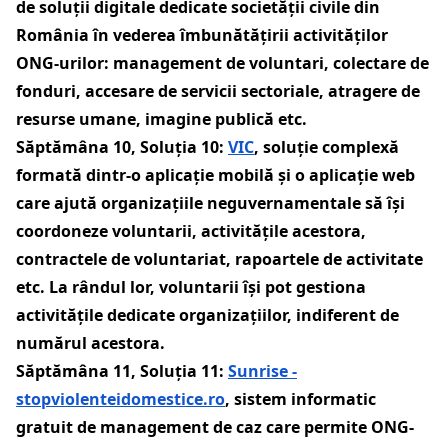
de soluții digitale dedicate societății civile din
România în vederea îmbunătățirii activităților
ONG-urilor
: management de voluntari, colectare de
fonduri, accesare de servicii sectoriale, atragere de
resurse umane, imagine publică etc.
Săptămâna 10, Soluția 10:
VIC
, soluție complexă
formată dintr-o
aplicație mobilă și o aplicație web
care ajută organizațiile neguvernamentale să își
coordoneze voluntarii, activitățile acestora,
contractele de voluntariat, rapoartele de activitate
etc. La rândul lor, voluntarii își pot gestiona
activitățile dedicate organizațiilor, indiferent de
numărul acestora.
Săptămâna 11, Soluția 11:
Sunrise -
stopviolenteidomestice.ro
,
sistem informatic
gratuit de management de caz
care permite ONG-