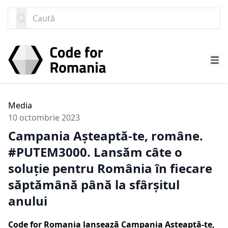
SARI LA CONȚINUT
Caută
Media
10 octombrie 2023
Campania Așteaptă-te, române.
#PUTEM3000. Lansăm câte o
soluție pentru România în fiecare
săptămână până la sfârșitul
anului
Code for Romania lansează Campania Așteaptă-te,