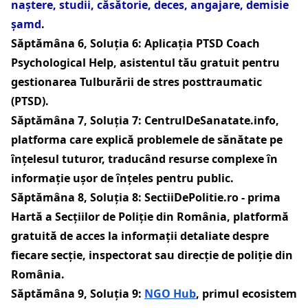
naștere, studii, căsătorie, deces, angajare, demisie
șamd
.
Săptămâna 6, Soluția 6:
Aplicația PTSD Coach
Psychological Help, asistentul tău gratuit pentru
gestionarea Tulburării de stres posttraumatic
(PTSD)
.
Săptămâna 7, Soluția 7:
CentrulDeSanatate.info
,
platforma care
explică problemele de sănătate pe
înțelesul tuturor, traducând resurse complexe în
informație ușor de înțeles pentru public
.
Săptămâna 8, Soluția 8:
SectiiDePolitie.ro
-
prima
Hartă a Secțiilor de Poliție din România, platformă
gratuită de acces la informații detaliate despre
fiecare secție, inspectorat sau direcție de poliție din
România
.
Săptămâna 9, Soluția 9:
NGO Hub
,
primul ecosistem