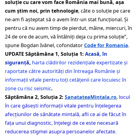
soluție cu care vom face România mai bună, așa
cum știm noi, prin tehnologie
, câte o soluție pe care
ne-am fi așteptat să o avem într-un stat funcțional. Și
pentru că nu avem timp de pierdut, mâine, miercuri, în
24 de ore de acum, vă întâlniți deja cu prima soluție”,
spune Bogdan Ivănel, cofondator
Code for Romania
.
UPDATE Săptămâna 1, Soluția 1:
Acasă, în
siguranță
,
harta clădirilor rezidențiale expertizate și
raportate către autorități din întreaga Românie și
informații vitale pentru toți cetățenii care locuiesc în
zone cu risc seismic
.
Săptămâna 2, Soluția 2:
SanatateaMintala.ro
,
locul
în care găsești informații vitale pentru înțelegerea
afecțiunilor de sănătate mintală, afli ce ai de făcut în
fața unui diagnostic, înțelegi de ce este necesară
reducerea stigmei asupra persoanelor afectate.