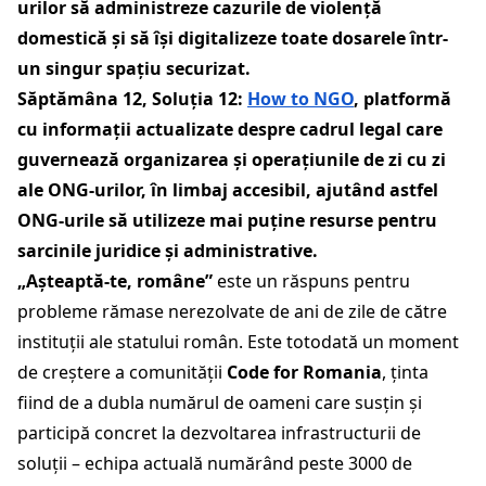
urilor să administreze cazurile de violență
domestică și să își digitalizeze toate dosarele într-
un singur spațiu securizat.
Săptămâna 12, Soluția 12:
How to NGO
, platformă
cu
informații actualizate despre cadrul legal care
guvernează organizarea și operațiunile de zi cu zi
ale ONG-urilor
, în limbaj accesibil, ajutând astfel
ONG-urile să utilizeze mai puține resurse pentru
sarcinile juridice și administrative.
„Așteaptă-te, române”
este un răspuns pentru
probleme rămase nerezolvate de ani de zile de către
instituții ale statului român. Este totodată un moment
de creștere a comunității
Code for Romania
, ținta
fiind de a dubla numărul de oameni care susțin și
participă concret la dezvoltarea infrastructurii de
soluții – echipa actuală numărând peste 3000 de