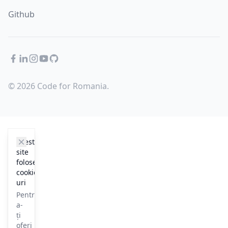
Github
Facebook
LinkedIn
Instagram
YouTube
GitHub
© 2026 Code for Romania.
cookie_notice.clos3
Acest
site
folosește
cookie-
uri
Pentru
a-
ți
oferi