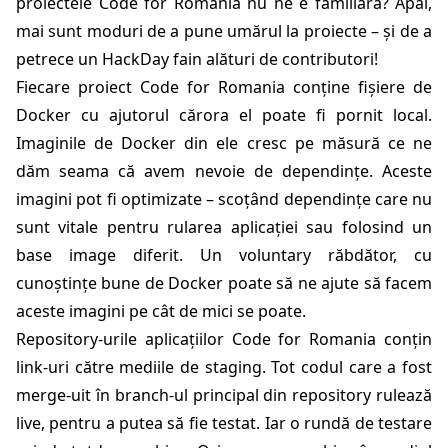
proiectele Code for Romania nu ne e familiară? Apăi,
mai sunt moduri de a pune umărul la proiecte – și de a
petrece un HackDay fain alături de contributori!
Fiecare proiect Code for Romania conține fișiere de
Docker cu ajutorul cărora el poate fi pornit local.
Imaginile de Docker din ele cresc pe măsură ce ne
dăm seama că avem nevoie de dependințe. Aceste
imagini pot fi optimizate – scoțând dependințe care nu
sunt vitale pentru rularea aplicației sau folosind un
base image diferit. Un voluntary răbdător, cu
cunoștințe bune de Docker poate să ne ajute să facem
aceste imagini pe cât de mici se poate.
Repository-urile aplicațiilor Code for Romania conțin
link-uri către mediile de staging. Tot codul care a fost
merge-uit în branch-ul principal din repository rulează
live, pentru a putea să fie testat. Iar o rundă de testare