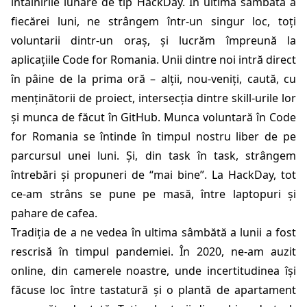
întâlnirile lunare de tip HackDay. În ultima sâmbătă a
fiecărei luni, ne strângem într-un singur loc, toți
voluntarii dintr-un oraș, și lucrăm împreună la
aplicațiile Code for Romania. Unii dintre noi intră direct
în pâine de la prima oră – alții, nou-veniți, caută, cu
menținătorii de proiect, intersecția dintre skill-urile lor
și munca de făcut în GitHub. Munca voluntară în Code
for Romania se întinde în timpul nostru liber de pe
parcursul unei luni. Și, din task în task, strângem
întrebări și propuneri de “mai bine”. La HackDay, tot
ce-am strâns se pune pe masă, între laptopuri și
pahare de cafea.
Tradiția de a ne vedea în ultima sâmbătă a lunii a fost
rescrisă în timpul pandemiei. În 2020, ne-am auzit
online, din camerele noastre, unde incertitudinea își
făcuse loc între tastatură și o plantă de apartament