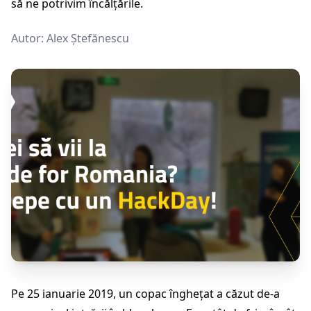
să ne potrivim încălțările.
Autor:
Alex Ștefănescu
Pe 25 ianuarie 2019, un copac înghețat a căzut de-a