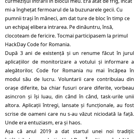
curmezișul intrării în blocul meu. Era atât de frig, încât
mi-a înghețat fermoarul de la buzunarele gecii. Cu
pumnii trași în mâneci, am dat ture de bloc în timp ce
un echipaj elibera intrarea. Pe dinăuntru, însă,
clocoteam de fericire. Tocmai participasem la primul
HackDay Code for Romania.
După 3 ani de existență și un renume făcut în jurul
aplicațiilor de monitorizare a votului și informare a
alegătorilor, Code for Romania nu mai încăpea în
modul său de lucru. Voluntarii care contribuiau din
orașe diferite, ba chiar fusuri orare diferite, vorbeau
asincron și își luau, din când în când, task-urile unii
altora. Aplicații întregi, lansate și funcționale, au fost
scrise de oameni care nu s-au văzut niciodată la față.
Unde era entuziasm, era și haos.
Așa că anul 2019 a dat startul unei noi tradiții: