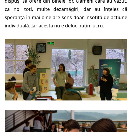
dispuși să ofere din binele lor. Oameni care au văzut,
ca noi toți, multe dezamăgiri, dar au înțeles că
speranța în mai bine are sens doar însoțită de acțiune
individuală. Iar acesta nu e deloc puțin lucru.