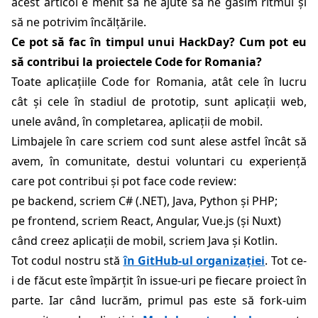
acest articol e menit să ne ajute să ne găsim ritmul și
să ne potrivim încălțările.
Ce pot să fac în timpul unui HackDay? Cum pot eu
să contribui la proiectele Code for Romania?
Toate aplicațiile Code for Romania, atât cele în lucru
cât și cele în stadiul de prototip, sunt aplicații web,
unele având, în completarea, aplicații de mobil.
Limbajele în care scriem cod sunt alese astfel încât să
avem, în comunitate, destui voluntari cu experiență
care pot contribui și pot face code review:
pe backend, scriem C# (.NET), Java, Python și PHP;
pe frontend, scriem React, Angular, Vue.js (și Nuxt)
când creez aplicații de mobil, scriem Java și Kotlin.
Tot codul nostru stă
în GitHub-ul organizației
. Tot ce-
i de făcut este împărțit în issue-uri pe fiecare proiect în
parte. Iar când lucrăm, primul pas este să fork-uim