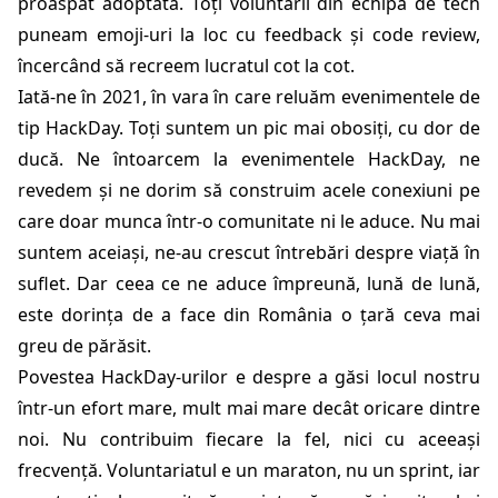
proaspăt adoptată. Toți voluntarii din echipa de tech
puneam emoji-uri la loc cu feedback și code review,
încercând să recreem lucratul cot la cot.
Iată-ne în 2021, în vara în care reluăm evenimentele de
tip HackDay. Toți suntem un pic mai obosiți, cu dor de
ducă. Ne întoarcem la evenimentele HackDay, ne
revedem și ne dorim să construim acele conexiuni pe
care doar munca într-o comunitate ni le aduce. Nu mai
suntem aceiași, ne-au crescut întrebări despre viață în
suflet. Dar ceea ce ne aduce împreună, lună de lună,
este dorința de a face din România o țară ceva mai
greu de părăsit.
Povestea HackDay-urilor e despre a găsi locul nostru
într-un efort mare, mult mai mare decât oricare dintre
noi. Nu contribuim fiecare la fel, nici cu aceeași
frecvență. Voluntariatul e un maraton, nu un sprint, iar