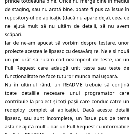
prinde totdeauna bine. Orice nu merge bine în mediul
de staging, sau nu arată bine, poate fi pus ca Issue în
repository-ul de aplicație (dacă nu apare deja), ceea ce
ne ajută mult să nu uităm de detalii, să nu avem
scăpări.
Iar de ne-am apucat să vorbim despre testare, unor
proiecte acestea le lipsesc cu desăvârșire. Ne e și nouă
un pic urât să rulăm cod neacoperit de teste, iar un
Pull Request care adaugă unit teste sau teste de
funcționalitate ne face tuturor munca mai ușoară.
Nu în ultimul rând, un README trebuie să conțină
toate detaliile necesare unui programator care
contribuie la proiect și toți pașii care conduc către un
redeploy complet al aplicației. Dacă aceste detalii
lipsesc, sau sunt incomplete, un Issue pus pe tema
asta ne ajută mult – dar un Pull Request cu informațiile