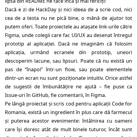
lipsă din README ne face încă și mai fericiți!
Dacă e zi de HackDay și nici ideea de a scrie cod, nici
cea de a testa nu ne pică bine, o mână de ajutor tot
putem oferi. Toate proiectele au atașate link-urile către
Figma, unde colegii care fac UI/UX au desenat întregul
prototip al aplicației. Dacă ne imaginăm că folosim
aplicația, urmând ecranele din prototip, uneori
descoperim lacune, sau lipsuri. Poate că nu există un
pas de “înapoi” într-un flow, sau poate elementele
dintr-un ecran nu sunt poziționate intuitiv. Orice astfel
de sugestii de îmbunătățire ne ajută – fie puse ca
Issue-uri în GitHub, fie comentarii, în Figma.
Pe lângă proiectat și scris cod pentru aplicații Code for
Romania, există un ingredient în plus care dă farmecul
și puterea acestor evenimente: întâlnirea cu oameni
care își doresc atât de mult binele tuturor, încât sunt