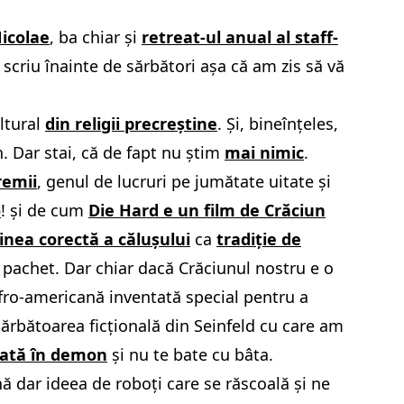
icolae
, ba chiar și
retreat-ul anual al staff-
criu înainte de sărbători așa că am zis să vă
ltural
din religii precreștine
. Și, bineînțeles,
. Dar stai, că
de fapt nu știm
mai nimic
.
remii
, genul de lucruri pe jumătate uitate și
o
! și de cum
Die Hard e un film de Crăciun
inea corectă a călușului
ca
tradiție de
a pachet. Dar chiar dacă Crăciunul nostru e o
fro-americană inventată special pentru a
sărbătoarea ficțională din Seinfeld cu care am
cată în demon
și nu te bate cu bâta.
ă dar ideea de roboți care se răscoală și ne