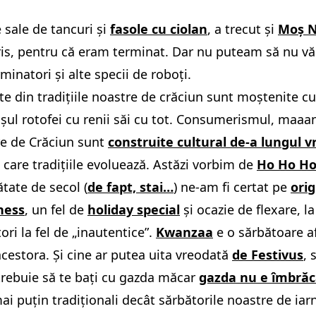
 sale de tancuri și
fasole cu ciolan
, a trecut și
Moș N
is, pentru că eram terminat. Dar nu puteam să nu vă s
minatori și alte specii de roboți.
te din tradițiile noastre de crăciun sunt moștenite cu
ul rotofei cu renii săi cu tot. Consumerismul, maaan
tre de Crăciun sunt
construite cultural de-a lungul v
 care tradițiile evoluează. Astăzi vorbim de
Ho Ho H
ate de secol (
de fapt, stai…
) ne-am fi certat pe
orig
ness
, un fel de
holiday special
și ocazie de flexare, l
tori la fel de „inautentice”.
Kwanzaa
e o sărbătoare a
cestora. Și cine ar putea uita vreodată
de Festivus
, 
 trebuie să te bați cu gazda măcar
gazda nu e îmbră
i puțin tradiționali decât sărbătorile noastre de iarn