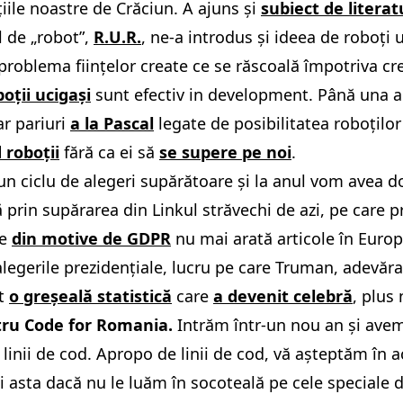
ile noastre de Crăciun. A ajuns și
subiect de literat
l de „robot”,
R.U.R.
, ne-a introdus și ideea de roboți
problema ființelor create ce se răscoală împotriva cr
boții ucigași
sunt efectiv in development. Până una a
r pariuri
a la Pascal
legate de posibilitatea roboțilo
 roboții
fără ca ei să
se supere pe noi
.
n ciclu de alegeri supărătoare și la anul vom avea d
să prin supărarea din Linkul străvechi de azi, pe car
re
din motive de GDPR
nu mai arată articole în Europa
legerile prezidențiale, lucru pe care Truman, adevăra
pt
o greșeală statistică
care
a devenit celebră
, plus
tru Code for Romania.
Intrăm într-un nou an și avem
 linii de cod. Apropo de linii de cod, vă așteptăm în 
i asta dacă nu le luăm în socoteală pe cele speciale d