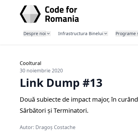
SARI LA CONȚINUT
Despre noi
Infrastructura Binelui
Programe 
Cooltural
30 noiembrie 2020
Link Dump #13
Două subiecte de impact major, în curând
Sărbători și Terminatori.
Autor:
Dragoș Costache