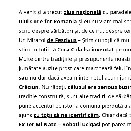
A venit și a trecut
ziua națională
cu paradele
ului Code for Romania
și eu nu v-am mai scr
scriu despre sărbători și, de ce nu, despre ter
Un Miracol
de Festivus
– Știm cu toții că mul
știm cu toții că
Coca Cola l-a inventat
pe moș
Multe dintre tradițiile și presupunerile noas
jumătate auzite prost care marchează felul în
sau nu
dar dacă aveam internetul acum jumăt
Crăciun
. Nu râdeți,
călușul era serious busi
tradiție construită, sunt alte tradiții de sărbă
pune accentul pe istoria comună pierdută a a
ajuns
cu toții să ne identificăm
. Chiar dacă
Ex Ter Mi Nate
–
Roboții ucigași
pot părea ma