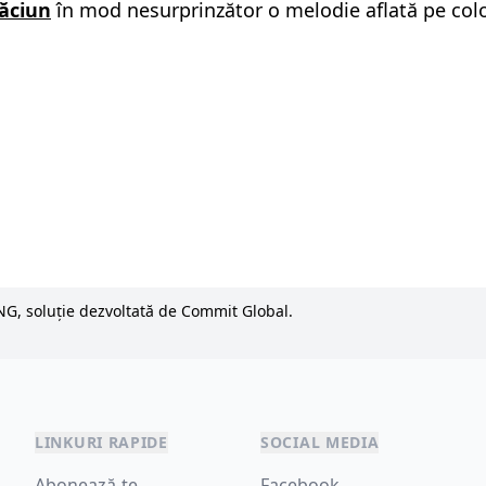
răciun
în mod nesurprinzător o melodie aflată pe colo
NG, soluție dezvoltată de Commit Global.
LINKURI RAPIDE
SOCIAL MEDIA
Abonează-te
Facebook