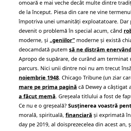
omoară e mai veche decât multe dintre tradiți
de la început. Piesa din care ne vine termenu
împotriva unei umanități exploatatoare. Dar 
devenit o problemă în special acum, când
ro
moderne, și
„geniilor”
moderne și există chia
deocamdată putem
să ne distrăm enervând
Apropo de supărare
, de curând am terminat u
parcurs. Nici unii dintre noi nu am trecut în
noiembrie 1948
. Chicago Tribune (un ziar ca
mare pe prima pagină
că Dewey a câștigat a
a făcut memă
. Greșeala titlului a fost de fa
Ce nu e o greșeală?
Susținerea voastră pen
morală, spirituală,
financiară
și exprimată în
day pe 2019, al doisprezecelea din acest an, ș