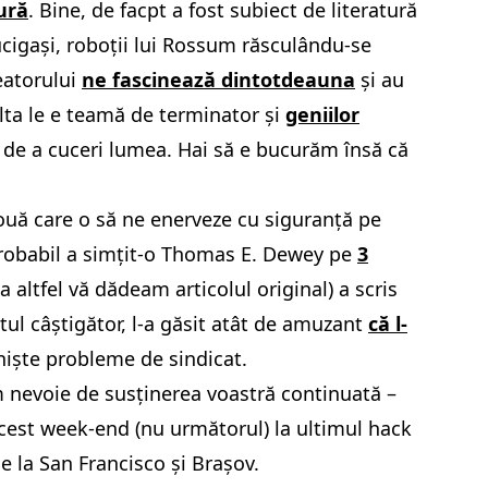
ură
. Bine, de facpt a fost subiect de literatură
 ucigași, roboții lui Rossum răsculându-se
eatorului
ne fascinează dintotdeauna
și au
lta le e teamă de terminator și
geniilor
r de a cuceri lumea. Hai să e bucurăm însă că
ouă care o să ne enerveze cu siguranță pe
e probabil a simțit-o Thomas E. Dewey pe
3
 altfel vă dădeam articolul original) a scris
tul câștigător, l-a găsit atât de amuzant
că l-
 niște probleme de sindicat.
 nevoie de susținerea voastră continuată –
acest week-end (nu următorul) la ultimul hack
e la San Francisco și Brașov.