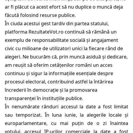
ar fi plăcut ca acest efort să nu duplice o muncă deja
făcută folosind resurse publice.
În ciuda acestui gest tardiv din partea statului,
platforma
RezultateVot.ro
continuă să rămână un
exemplu de responsabilitate socială și angajament
civic cu milioane de utilizatori unici la fiecare rând de
alegeri. Ne bucurăm că, prin muncă asiduă și dedicare,
am reușit să oferim cetățenilor români un acces
continuu și sigur la informațiile esențiale despre
procesul electoral, contribuind astfel la întărirea
încrederii în democrație și la promovarea
transparenței în instituțiile publice.
În nenumărate rânduri accesul la date a fost limitat
sau temporizat. În luna iunie, la alegerile locale și
europarlamentare, cu mai puțin de o zi înaintea
votului, accesul IP-urilor comerciale la date a fost