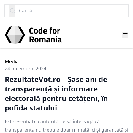
SARI LA CONȚINUT
Caută
Media
24 noiembrie 2024
RezultateVot.ro – Șase ani de
transparență și informare
electorală pentru cetățeni, în
pofida statului
Este esențial ca autoritățile să înțeleagă că
transparența nu trebuie doar mimată, ci și garantată și