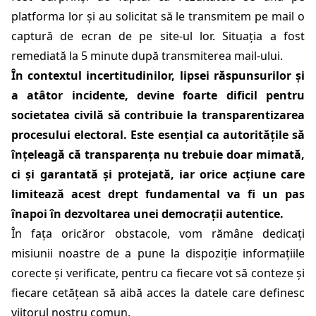
platforma lor și au solicitat să le transmitem pe mail o
captură de ecran de pe site-ul lor. Situația a fost
remediată la 5 minute după transmiterea mail-ului.
În contextul incertitudinilor, lipsei răspunsurilor și
a atâtor incidente, devine foarte dificil pentru
societatea civilă să contribuie la transparentizarea
procesului electoral. Este esențial ca autoritățile să
înțeleagă că transparența nu trebuie doar mimată,
ci și garantată și protejată, iar orice acțiune care
limitează acest drept fundamental va fi un pas
înapoi în dezvoltarea unei democrații autentice.
În fața oricăror obstacole, vom rămâne dedicați
misiunii noastre de a pune la dispoziție informațiile
corecte și verificate, pentru ca fiecare vot să conteze și
fiecare cetățean să aibă acces la datele care definesc
viitorul nostru comun.