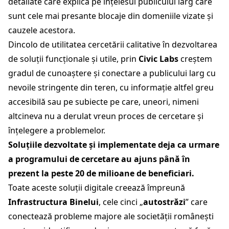
detaliate care explică pe înțelesul publicului larg care
sunt cele mai presante blocaje din domeniile vizate și
cauzele acestora.
Dincolo de utilitatea cercetării calitative în dezvoltarea
de soluții funcționale și utile, prin
Civic Labs
creștem
gradul de cunoaștere și conectare a publicului larg cu
nevoile stringente din teren, cu informație altfel greu
accesibilă sau pe subiecte pe care, uneori, nimeni
altcineva nu a derulat vreun proces de cercetare și
înțelegere a problemelor.
Soluțiile dezvoltate și implementate deja ca urmare
a programului de cercetare au ajuns până în
prezent la peste 20 de milioane de beneficiari.
Toate aceste soluții digitale creează împreună
Infrastructura Binelui
, cele cinci „
autostrăzi
” care
conectează probleme majore ale societății românești