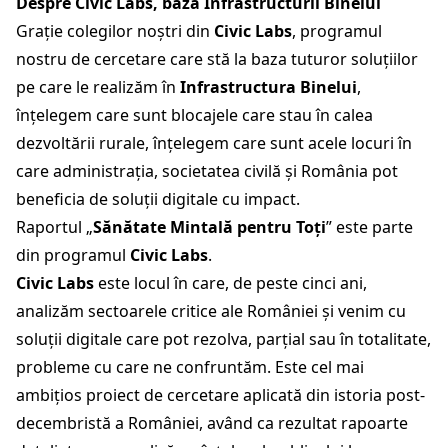
Despre Civic Labs, baza Infrastructurii Binelui
Grație colegilor noștri din
Civic Labs
, programul
nostru de cercetare care stă la baza tuturor soluțiilor
pe care le realizăm în
Infrastructura Binelui
,
înțelegem care sunt blocajele care stau în calea
dezvoltării rurale, înțelegem care sunt acele locuri în
care administrația, societatea civilă și România pot
beneficia de soluții digitale cu impact.
Raportul „
Sănătate Mintală pentru Toți
” este parte
din programul
Civic Labs
.
Civic Labs
este locul în care, de peste cinci ani,
analizăm sectoarele critice ale României și venim cu
soluții digitale care pot rezolva, parțial sau în totalitate,
probleme cu care ne confruntăm. Este cel mai
ambițios proiect de cercetare aplicată din istoria post-
decembristă a României, având ca rezultat rapoarte