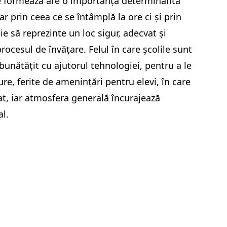
se formează are o importanță determinantă
ar prin ceea ce se întâmplă la ore ci și prin
ie să reprezinte un loc sigur, adecvat și
procesul de învățare. Felul în care școlile sunt
bunătățit cu ajutorul tehnologiei, pentru a le
ure, ferite de amenințări pentru elevi, în care
at, iar atmosfera generală încurajează
al.