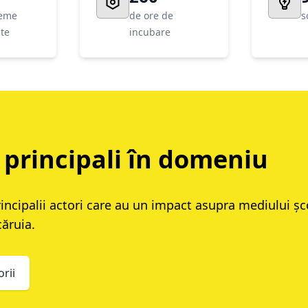
leme
de ore de
s
ate
incubare
 principali în domeniu
ncipalii actori care au un impact asupra mediului șco
căruia.
orii