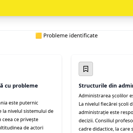
🟨 Probleme identificate
ă cu probleme
Structurile din admi
Administrarea școlilor e
nia este puternic
La nivelul fiecărei școli 
 la nivelul sistemului de
administrație este resp
n ceea ce privește
decizii. Consiliul profes
ultitudinea de actori
cadre didactice, la care 