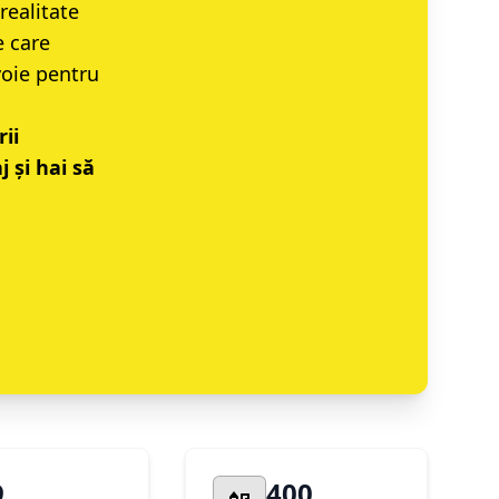
realitate
e care
voie pentru
ii
 și hai să
9
400