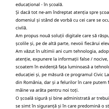
educațional - în școală.
Și dacă tot ne-am îndreptat atenția spre școa
domeniul și stând de vorbă cu cei care se ocupă 
civilă.
Am propus nouă soluții digitale care să răspu
școlile și, pe de altă parte, nevoii fiecărui el
Am văzut în ultimii ani cum tehnologia, adopta
atenție, expunere la informații false / nociv
scoatem în evidență fața luminoasă a tehnolog
educației și, pe măsură ce programul Civic 
din România, dar și a felurilor în care putem f
mâine va arăta pentru noi toți.
O școală sigură și bine administrată ar trebui 
se simt în siguranță și în care predomină o s