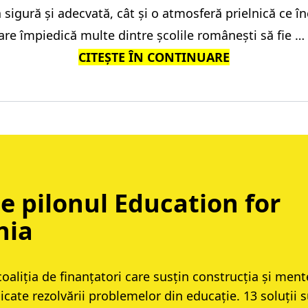
 sigură și adecvată, cât și o atmosferă prielnică ce 
re împiedică multe dintre școlile românești să fie …
CITEȘTE ÎN CONTINUARE
e pilonul Education for
nia
 coaliția de finanțatori care susțin construcția și men
dicate rezolvării problemelor din educație. 13 soluții 