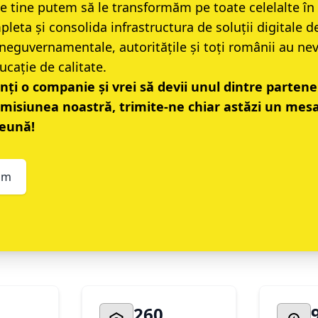
 de tine putem să le transformăm pe toate celelalte în 
leta și consolida infrastructura de soluții digitale d
 neguvernamentale, autoritățile și toți românii au ne
ucație de calitate.
nți o companie și vrei să devii unul dintre partener
n misiunea noastră, trimite-ne chiar astăzi un mesaj
eună!
um
260