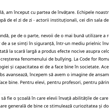
lă, am început cu partea de învățare. Echipele noast
de el zi de zi - actorii instituționali, cei din sala de
ndă, pe de o parte, nevoii de o mai bună utilizare a 
ev de a se simți în siguranță, într-un mediu prielnic în
tă la scară largă a produs efecte nocive asupra celor 
e, creșterea fenomenului de bullying. La Code for Ro
iei și capacitatea ei de a face bine în societate. Ac
Labs avansează, începem să avem o imagine de ansam
ace bine. Pentru elevi, pentru profesori, pentru părinți
să fie o școală în care elevii învață abilitățile de car
tare generală de bine ce stimulează curiozitatea și d