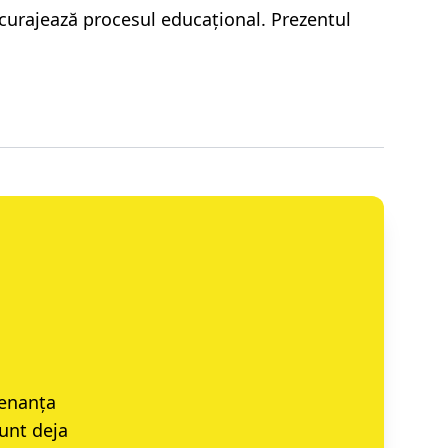
încurajează procesul educațional. Prezentul
tenanța
sunt deja