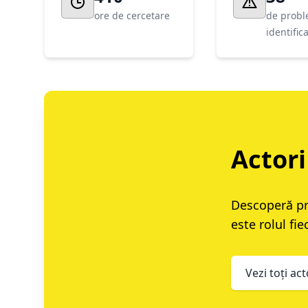
ore de cercetare
de prob
identific
Actori
Descoperă pri
este rolul fie
Vezi toți act