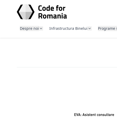
SARI LA CONȚINUT
Despre noi
Infrastructura Binelui
Programe 