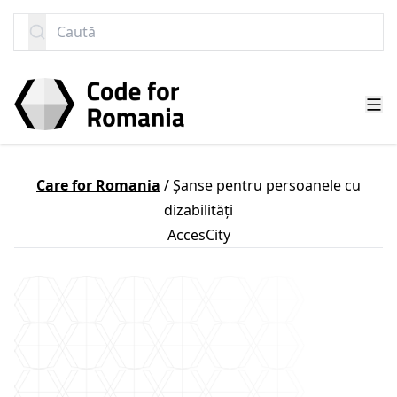
SARI LA CONȚINUT
Caută
Care for Romania
/
Șanse pentru persoanele cu
dizabilități
AccesCity