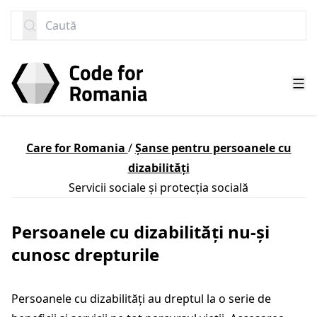
SARI LA CONȚINUT
Caută
Care for Romania
/
Șanse pentru persoanele cu
dizabilități
Servicii sociale și protecția socială
Persoanele cu dizabilități nu-și
cunosc drepturile
Persoanele cu dizabilități au dreptul la o serie de