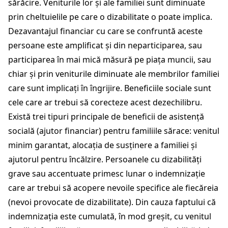
sărăcire. Veniturile lor și ale familiei sunt diminuate
prin cheltuielile pe care o dizabilitate o poate implica.
Dezavantajul financiar cu care se confruntă aceste
persoane este amplificat și din neparticiparea, sau
participarea în mai mică măsură pe piața muncii, sau
chiar și prin veniturile diminuate ale membrilor familiei
care sunt implicați în îngrijire. Beneficiile sociale sunt
cele care ar trebui să corecteze acest dezechilibru.
Există trei tipuri principale de beneficii de asistență
socială (ajutor financiar) pentru familiile sărace: venitul
minim garantat, alocația de susținere a familiei și
ajutorul pentru încălzire. Persoanele cu dizabilități
grave sau accentuate primesc lunar o indemnizație
care ar trebui să acopere nevoile specifice ale fiecăreia
(nevoi provocate de dizabilitate). Din cauza faptului că
indemnizația este cumulată, în mod greșit, cu venitul