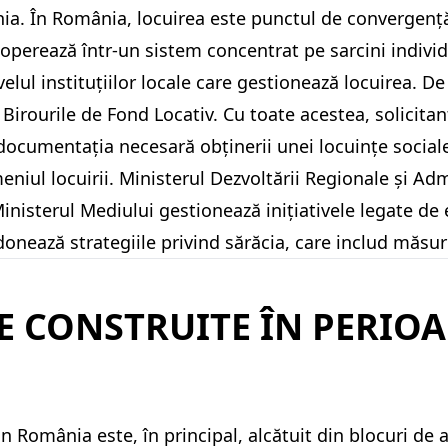
ânia. În România, locuirea este punctul de converge
 operează într-un sistem concentrat pe sarcini individ
lul instituțiilor locale care gestionează locuirea. De 
 Birourile de Fond Locativ. Cu toate acestea, solicita
documentația necesară obținerii unei locuințe sociale
niul locuirii. Ministerul Dezvoltării Regionale și Ad
nisterul Mediului gestionează inițiativele legate de e
donează strategiile privind sărăcia, care includ măsur
E CONSTRUITE ÎN PERIO
din România este, în principal, alcătuit din blocuri d