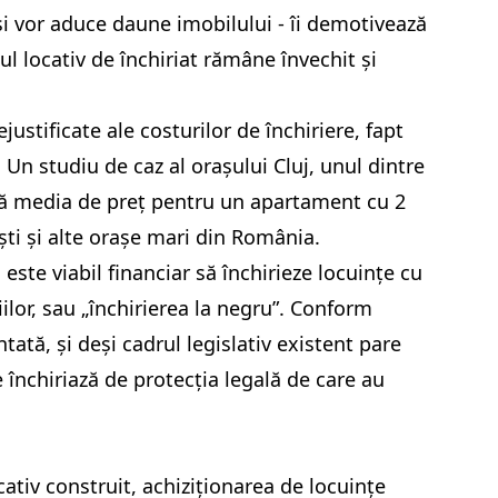
iași vor aduce daune imobilului - îi demotivează
dul locativ de închiriat rămâne învechit și
justificate ale costurilor de închiriere, fapt
 Un studiu de caz al orașului Cluj, unul dintre
e că media de preț pentru un apartament cu 2
ti și alte orașe mari din România.
 este viabil financiar să închirieze locuințe cu
lor, sau „închirierea la negru”. Conform
tată, și deși cadrul legislativ existent pare
e închiriază de protecția legală de care au
cativ construit, achiziționarea de locuințe