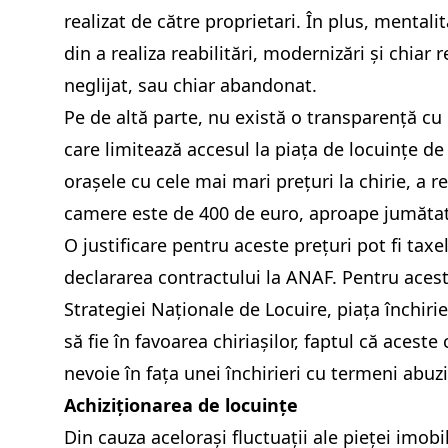
realizat de către proprietari. În plus, mentali
din a realiza reabilitări, modernizări și chiar
neglijat, sau chiar abandonat.
Pe de altă parte, nu există o transparență cu pr
care limitează accesul la piața de locuințe de 
orașele cu cele mai mari prețuri la chirie, a 
camere este de 400 de euro, aproape jumătate 
O justificare pentru aceste prețuri pot fi taxe
declararea contractului la ANAF. Pentru acest
Strategiei Naționale de Locuire, piața închirie
să fie în favoarea chiriașilor, faptul că acest
nevoie în fața unei închirieri cu termeni abuzi
Achiziționarea de locuințe
Din cauza acelorași fluctuații ale pieței imob