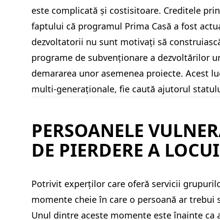
este complicată și costisitoare. Creditele prin
faptului că programul Prima Casă a fost actual
dezvoltatorii nu sunt motivați să construiasc
programe de subvenționare a dezvoltărilor urba
demararea unor asemenea proiecte. Acest lucru
multi-generaționale, fie caută ajutorul statulu
PERSOANELE VULNERA
DE PIERDERE A LOCU
Potrivit experților care oferă servicii grupuri
momente cheie în care o persoană ar trebui s
Unul dintre aceste momente este înainte ca ac