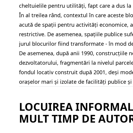
cheltuielile pentru utilități, fapt care a dus l
În al treilea rând, contextul în care aceste blo
acută de spații pentru activități economice, af
restrictive. De asemenea, spațiile publice su
jurul blocurilor fiind transformate - în mod de
De asemenea, după anii 1990, construcțiile noi
dezvoltatorului, fragmentări la nivelul parcel
fondul locativ construit după 2001, deși moder
orașelor mari și izolate de facilități publice ș
LOCUIREA INFORMAL
MULT TIMP DE AUTOR