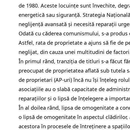
de 1980. Aceste locuințe sunt învechite, degra
energetică sau siguranță. Strategia Națională
neglijență avansată și necesită reparații urge
Odată cu căderea comunismului, s-a produs o s
Astfel, rata de proprietate a ajuns să fie de 
neglijat, din cauza unei multitudini de factori
În primul rând, tranziția de titluri s-a făcut f
preocupat de proprietatea aflată sub tutela sa
de proprietari (AP-uri) încă nu își înțeleg rolu
asociațiile au o slabă capacitate de adminis
reparațiilor și o lipsă de înțelegere a import
În al doilea rând, lipsa de omogenitate a condi
o lipsă de omogenitate în aspectul clădirilor, 
acestora în procesele de întreținere a spațiilo