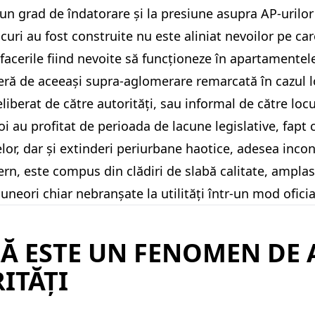
a un grad de îndatorare și la presiune asupra AP-urilor 
curi au fost construite nu este aliniat nevoilor pe care 
acerile fiind nevoite să funcționeze în apartamentele 
feră de aceeași supra-aglomerare remarcată în cazul lo
liberat de către autorități, sau informal de către locui
 au profitat de perioada de lacune legislative, fapt ca
elor, dar și extinderi periurbane haotice, adesea inco
n, este compus din clădiri de slabă calitate, amplasa
i uneori chiar nebranșate la utilități într-un mod oficia
Ă ESTE UN FENOMEN DE
ITĂȚI