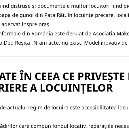
fiind distruse și documentele multor locuitori fiind p
oapa de gunoi din Pata Rât, în locuințe precare, local
 adecvat înspre oraș.
informale din România este derulat de Asociația Make
 Deo Reșița „N-am acte, nu exist. Model inovativ de i
TATE ÎN CEEA CE PRIVEȘTE
IRIERE A LOCUINȚELOR
e actualul regim de locuire este accesibilitatea locui
ădirilor care compun fondul locativ, reparațiile neces