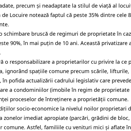
date, precum și neadaptate la stilul de viață al locuit
 de Locuire notează faptul că peste 35% dintre cele 8.
nte.
chimbare bruscă de regimuri de proprietate în cazul 
peste 90%, în mai puțin de 10 ani. Această privatizare
.
ără o responsabilizare a proprietarilor cu privire la ce 
, ignorând spațiile comune precum scările, lifturile, i
l, în pofida actualizării cadrului legislativ care preved
trare a condominiilor (imobile în regim de proprietat
anței proceselor de întreținere a proprietății comune.
țiilor socio-economice la nivelul noilor proprietari de
a zonelor imediat apropiate (parcări, grădini de bloc, 
r comune. Astfel, familiile cu venituri mici și aflate î