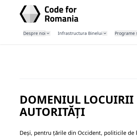
SARI LA CONȚINUT
Despre noi
Infrastructura Binelui
Programe 
DOMENIUL LOCUIRII
AUTORITĂȚI
Deși, pentru țările din Occident, politicile de