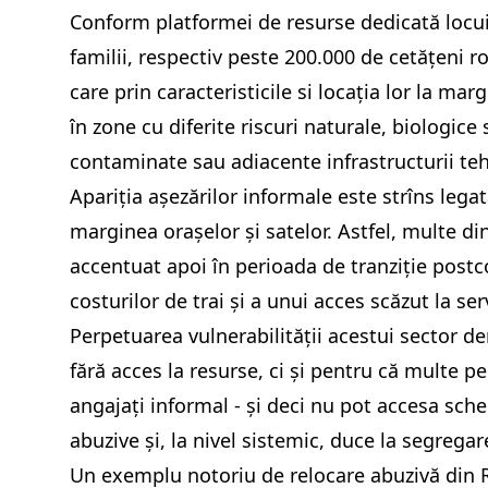
Conform platformei de resurse dedicată locuir
familii, respectiv peste 200.000 de cetățeni r
care prin caracteristicile si locația lor la ma
în zone cu diferite riscuri naturale, biologice
contaminate sau adiacente infrastructurii tehn
Apariția așezărilor informale este strîns lega
marginea orașelor și satelor. Astfel, multe d
accentuat apoi în perioada de tranziție postc
costurilor de trai și a unui acces scăzut la ser
Perpetuarea vulnerabilității acestui sector d
fără acces la resurse, ci și pentru că multe p
angajați informal - și deci nu pot accesa sche
abuzive și, la nivel sistemic, duce la segrega
Un exemplu notoriu de relocare abuzivă din R