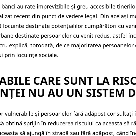
 bănci au rate imprevizibile și greu accesibile tineril
izat recent din punct de vedere legal. Din același mo
ă locuințe destinate potențialilor cumpărători cu veni
ne destinate persoanelor cu venit redus, astfel încât
 explică, totodată, de ce majoritatea persoanelor cu
i prin locuințe sociale.
BILE CARE SUNT LA RIS
INȚEI NU AU UN SISTEM D
lor vulnerabile și persoanelor fără adăpost consultați 
ă obțină sprijin în reducerea riscului ca aceasta să
easta să ajungă în stradă sau fără adăpost, când încă