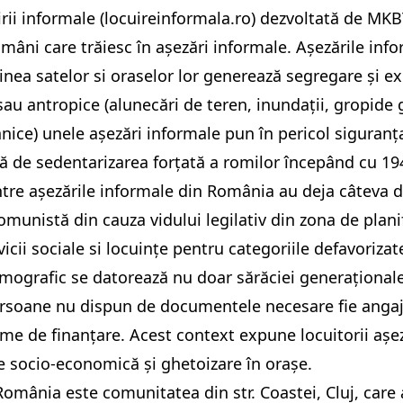
ii informale (
locuireinformala.ro
) dezvoltată de MKB
omâni care trăiesc în așezări informale. Așezările in
rginea satelor si oraselor lor generează segregare și e
 sau antropice (alunecări de teren, inundații, gropide 
ice) unele așezări informale pun în pericol siguranța 
tă de sedentarizarea forțată a romilor începând cu 194
intre așezările informale din România au deja câteva d
omunistă din cauza vidului legilativ din zona de plani
vicii sociale si locuințe pentru categoriile defavorizat
emografic se datorează nu doar sărăciei generaționale
ersoane nu dispun de documentele necesare fie angajări
me de finanțare. Acest context expune locuitorii așeză
re socio-economică și ghetoizare în orașe.
omânia este comunitatea din str. Coastei, Cluj, care 