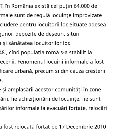
T, în România există cel puțin 64.000 de
formale sunt de regulă locuințe improvizate
xcludere pentru locuitorii lor. Situate adesea
gunoi, depozite de deșeuri, situri
și sănătatea locuitorilor lor.
8., cînd populația romă s-a stabilit la
ecenii. Fenomenul locuirii informale a fost
ficare urbană, precum si din cauza creșterii
e.
 și amplasării acestor comunități în zone
i, fie achiziționării de locuințe, fie sunt
rilor informale la evacuări forțate, relocări
a fost relocată forțat pe 17 Decembrie 2010