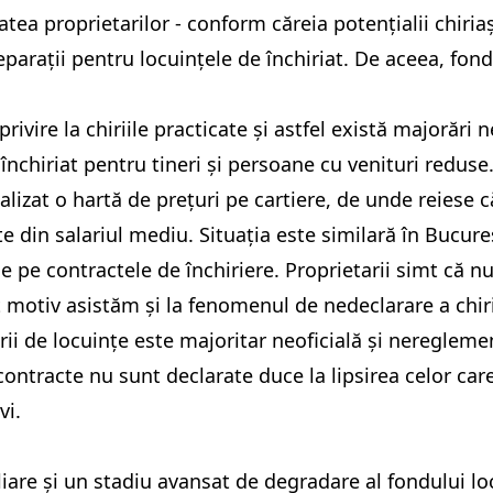
tatea proprietarilor - conform căreia potențialii chir
 reparații pentru locuințele de închiriat. De aceea, fon
ivire la chiriile practicate și astfel există majorări ne
închiriat pentru tineri și persoane cu venituri reduse.
realizat o hartă de prețuri pe cartiere, de unde reies
din salariul mediu. Situația este similară în Bucureș
le pe contractele de închiriere. Proprietarii simt că nu
 motiv asistăm și la fenomenul de nedeclarare a chirii
rii de locuințe este majoritar neoficială și nereglemen
e contracte nu sunt declarate duce la lipsirea celor car
vi.
iliare și un stadiu avansat de degradare al fondului lo