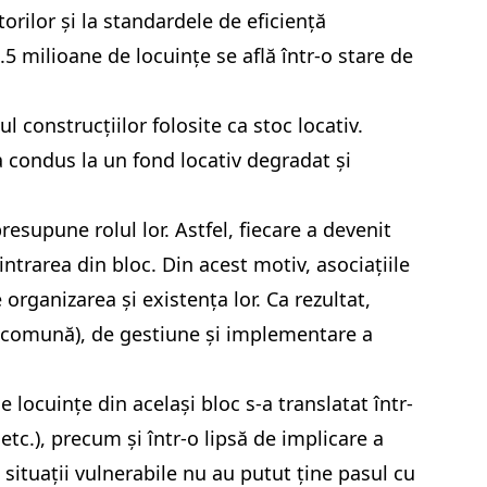
orilor și la standardele de eficiență
5 milioane de locuințe se află într-o stare de
construcțiilor folosite ca stoc locativ.
 a condus la un fond locativ degradat și
presupune rolul lor. Astfel, fiecare a devenit
ntrarea din bloc. Din acest motiv, asociațiile
e organizarea și existența lor. Ca rezultat,
e comună), de gestiune și implementare a
 locuințe din același bloc s-a translatat într-
etc.), precum și într-o lipsă de implicare a
n situații vulnerabile nu au putut ține pasul cu