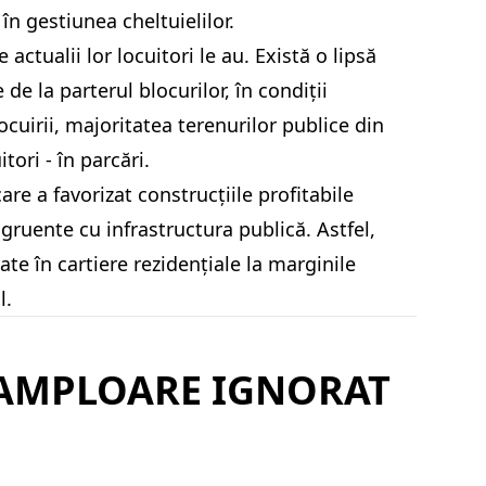
în gestiunea cheltuielilor.
actualii lor locuitori le au. Există o lipsă
de la parterul blocurilor, în condiții
cuirii, majoritatea terenurilor publice din
tori - în parcări.
re a favorizat construcțiile profitabile
ngruente cu infrastructura publică. Astfel,
te în cartiere rezidențiale la marginile
l.
 AMPLOARE IGNORAT