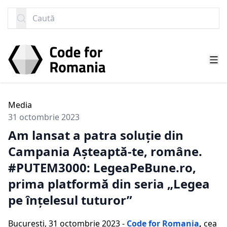
SARI LA CONȚINUT
Caută
Media
31 octombrie 2023
Am lansat a patra soluție din
Campania Așteaptă-te, române.
#PUTEM3000: LegeaPeBune.ro,
prima platformă din seria „Legea
pe înțelesul tuturor”
București, 31 octombrie 2023 -
Code for Romania
,
cea