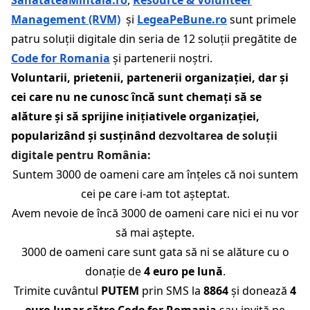
Management (RVM)
și
LegeaPeBune.ro
sunt primele
patru soluții digitale din seria de 12 soluții pregătite de
Code for Romania
și partenerii noștri.
Voluntarii, prietenii, partenerii organizației, dar și
cei care nu ne cunosc încă sunt chemați să se
alăture și să sprijine inițiativele organizației,
popularizând și susținând
dezvoltarea de soluții
digitale pentru România:
Suntem 3000 de oameni care am înțeles că noi suntem
cei pe care i-am tot așteptat.
Avem nevoie de încă 3000 de oameni care nici ei nu vor
să mai aștepte.
3000 de oameni care sunt gata să ni se alăture cu o
donație de
4 euro pe lună
.
Trimite cuvântul
PUTEM
prin SMS la
8864
și donează
4
euro lunar către Code for Romania
sau invită pe