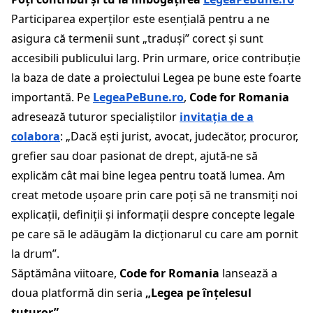
Participarea experților este esențială pentru a ne
asigura că termenii sunt „traduși” corect și sunt
accesibili publicului larg. Prin urmare, orice contribuție
la baza de date a proiectului Legea pe bune este foarte
importantă. Pe
LegeaPeBune.ro
,
Code for Romania
adresează tuturor specialiștilor
invitația de a
colabora
: „Dacă ești jurist, avocat, judecător, procuror,
grefier sau doar pasionat de drept, ajută-ne să
explicăm cât mai bine legea pentru toată lumea. Am
creat metode ușoare prin care poți să ne transmiți noi
explicații, definiții și informații despre concepte legale
pe care să le adăugăm la dicționarul cu care am pornit
la drum”.
Săptămâna viitoare,
Code for Romania
lansează a
doua platformă din seria
„Legea pe înțelesul
tuturor”
.