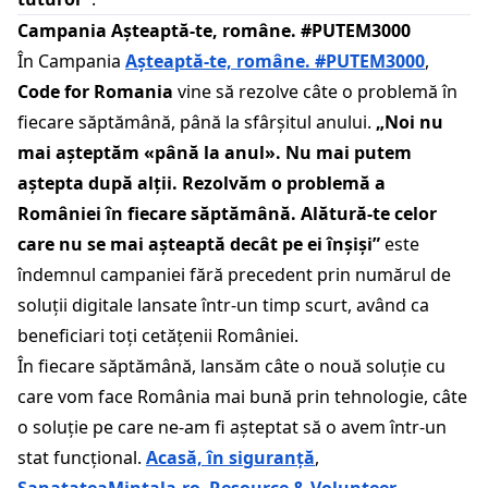
Campania Așteaptă-te, române. #PUTEM3000
În Campania
Așteaptă-te, române. #PUTEM3000
,
Code for Romania
vine să rezolve câte o problemă în
fiecare săptămână, până la sfârșitul anului.
„Noi nu
mai așteptăm «până la anul». Nu mai putem
aștepta după alții. Rezolvăm o problemă a
României în fiecare săptămână. Alătură-te celor
care nu se mai așteaptă decât pe ei înșiși”
este
îndemnul campaniei fără precedent prin numărul de
soluții digitale lansate într-un timp scurt, având ca
beneficiari toți cetățenii României.
În fiecare săptămână, lansăm câte o nouă soluție cu
care vom face România mai bună prin tehnologie, câte
o soluție pe care ne-am fi așteptat să o avem într-un
stat funcțional.
Acasă, în siguranță
,
SanatateaMintala.ro
,
Resource & Volunteer