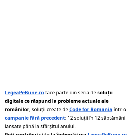
LegeaPeBune.ro
face parte din seria de
soluții
digitale ce răspund la probleme actuale ale
românilor
, soluții create de
Code for Romania
într-o
campanie fără precedent
: 12 soluții în 12 săptămâni,
lansate până la sfârșitul anului.
Poți contribui și tu la îmbogățirea
LegeaPeBune.ro