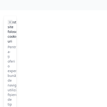
cookie_notice.clos3
Acest
site
folosește
cookie-
uri
Pentru
a-
ți
oferi
o
experiență
bună
de
navigare,
utilizăm
fișiere
de
tip