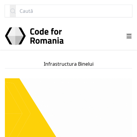
SARI LA CONȚINUT
Caută
Infrastructura Binelui