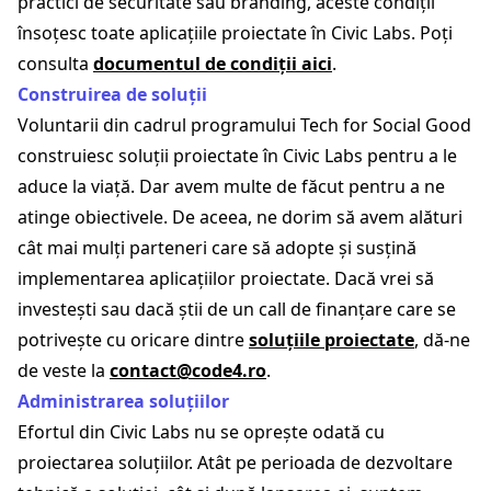
practici de securitate sau branding, aceste condiții
însoțesc toate aplicațiile proiectate în Civic Labs. Poți
consulta
documentul de condiții aici
.
Construirea de soluții
Voluntarii din cadrul programului Tech for Social Good
construiesc soluții proiectate în Civic Labs pentru a le
aduce la viață. Dar avem multe de făcut pentru a ne
atinge obiectivele. De aceea, ne dorim să avem alături
cât mai mulți parteneri care să adopte și susțină
implementarea aplicațiilor proiectate. Dacă vrei să
investești sau dacă știi de un call de finanțare care se
potrivește cu oricare dintre
soluțiile proiectate
, dă-ne
de veste la
contact@code4.ro
.
Administrarea soluțiilor
Efortul din Civic Labs nu se oprește odată cu
proiectarea soluțiilor. Atât pe perioada de dezvoltare