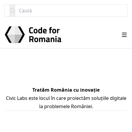
SARI LA CONȚINUT
Caută
Tratăm România cu inovație
Civic Labs este locul în care proiectăm soluțiile digitale
la problemele României.