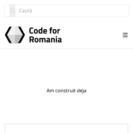
SARI LA CONȚINUT
Caută
Am construit deja