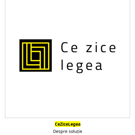
CeZiceLegea
Despre soluție