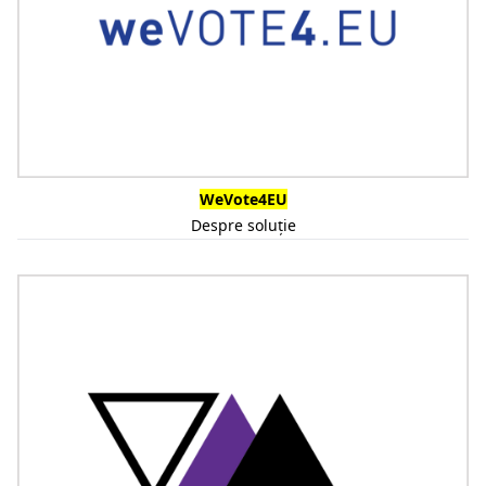
WeVote4EU
Despre soluție