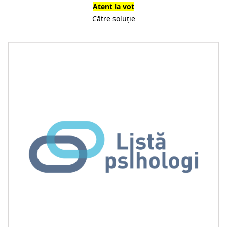
Atent la vot
Către soluție