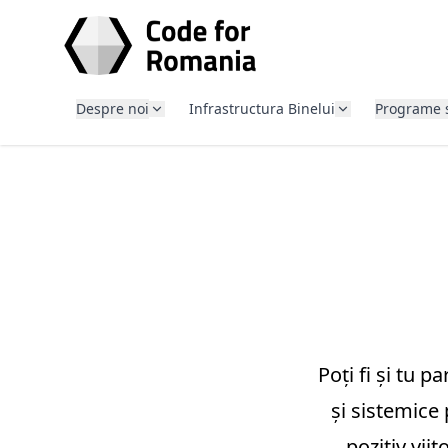
SARI LA CONȚINUT
Despre noi
Infrastructura Binelui
Programe 
Poți fi și tu 
și sistemice 
pozitiv viit