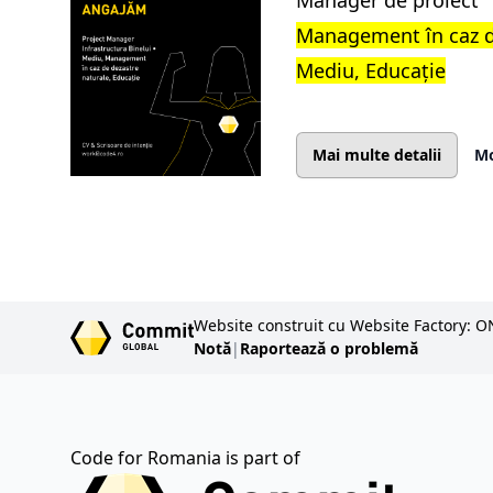
Manager de proiect
Management în caz d
Mediu, Educație
Mai multe detalii
Mo
Website construit cu Website Factory: O
Notă
|
Raportează o problemă
Code for Romania is part of