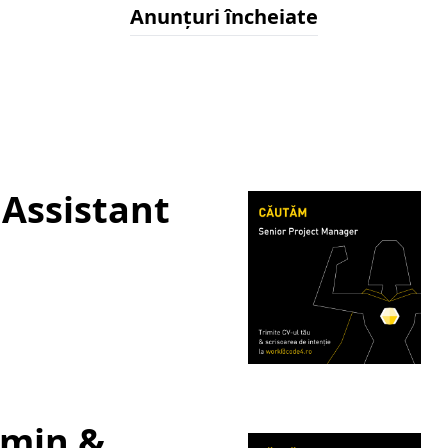
Anunțuri încheiate
 Assistant
dmin &