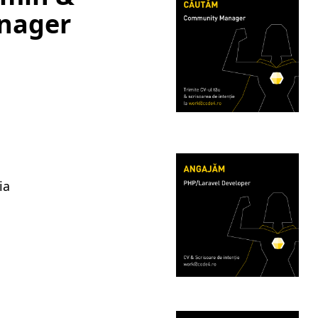
anager
ia