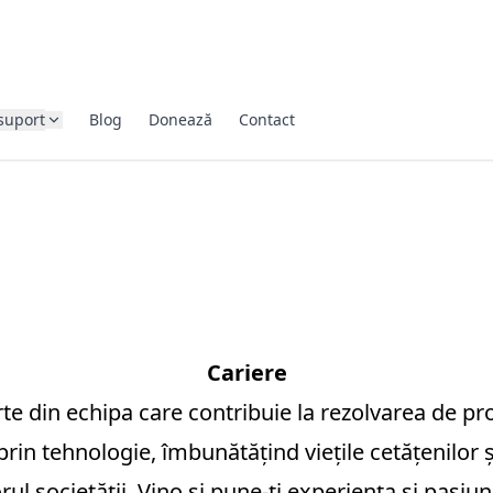
suport
Blog
Donează
Contact
Cariere
parte din echipa care contribuie la rezolvarea de p
prin tehnologie, îmbunătățind viețile cetățenilor 
orul societății. Vino și pune-ți experiența și pasiu