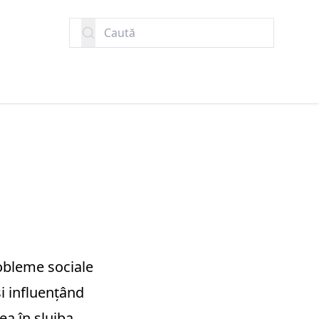
Caută
robleme sociale
și influențând
nea în slujba