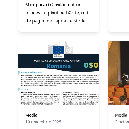
și Implicare Civică.
Monitor a transformat un
platf
proces cu pixul pe hârtie, mii
de pagini de rapoarte și zile
întregi de centralizare, într-un
sistem digital ce permite
comunicare, coordonare și
sesizare în timp real.
Media
Media
10 noiembrie 2025
2 octo