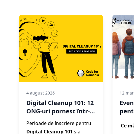
4 august 2026
12 mar
Digital Cleanup 101: 12
Even
ONG-uri pornesc într-
pent
un proces de
fac 
Perioade de înscriere pentru
Ce mă
transformare și
Digital Cleanup 101
s-a