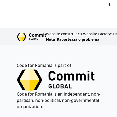
1
principalele documente de
politică publică. Deşi actele de
politică digitală nu
menţionează în mod explicit
Website construit cu Website Factory: O
implicarea comunităţii şi a
Notă
|
Raportează o problemă
rolul soluţiilor open-source,
România a adoptat
angajamente semnificative
pentru digitalizare.
Code for Romania is part of
Code for Romania is an independent, non-
partisan, non-political, non-governmental
organization.
_