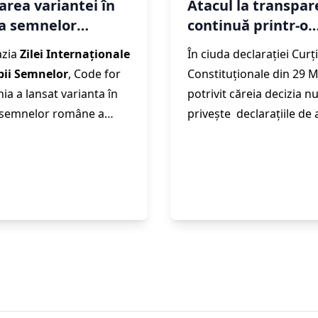
area variantei în
Atacul la transpa
a semnelor
continuă printr-o
ne a soluției Ce
măsură abuzivă a
azia
Zilei Internaționale
În ciuda declarației Curți
 Legea
bii Semnelor
, Code for
Constituționale din 29 M
ia a lansat
varianta în
potrivit căreia decizia n
 semnelor române
a
privește declarațiile de
ei
Ce Zice Legea
, care
și de interese depuse an
ept beneficiari
publicării deciziei în Mo
nele cu deficiențe de
Oficial al României, Parte
in România.
Agenția Națională de
Integritate a eliminat ac
la baza de date cu declar
de avere și de interese.