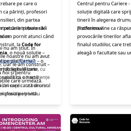
întrebare pe care o
Centrul pentru Cariere -
 ca părinți, profesori
soluție digitală care spri
nsilieri, din partea
tinerii în alegerea drumu
or pe care trebuie să îi
întrebările și temerile
profesional.
Platforma vine ca răspu
măm.
lor am pornit atunci când
provocările tinerilor aflaț
struit, la
Code for
finalul studiilor, care tr
oi nu am știut. În
nia
, o nouă soluție –
aleagă o facultate sau u
ile noastre nu am avut
l pentru Cariere
ține platforma?
– o
loc de muncă, dar nu au
. Dar le-am construit –
rmă digitală care
e job actualizate
, cu
la informații clare și
 noi și pentru
onează ca o hartă
sabilități, competențe
structurate despre profe
țiile care urmează.
 cei care caută drumul
ficări explicate concret
competențe necesare și 
profesia potrivită.
ri practice
pentru
de urmat pentru constr
area unui CV, crearea
unui traseu profesional.
lan de carieră,
irea primului interviu
se relevante
în