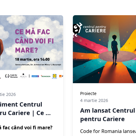
Proiecte
tie 2026
4 martie 2026
iment Centrul
Am lansat Centrul
ru Cariere | Ce mă
pentru Cariere
când voi fi mare
 fac când voi fi mare?
Code for Romania lanse