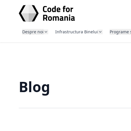
SARI LA CONȚINUT
Despre noi
Infrastructura Binelui
Programe 
Blog