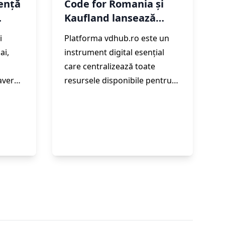
rență
Code for Romania și
Kaufland lansează
 ANI
vdhub.ro: o platformă
i
Platforma vdhub.ro este un
dedicată victimelor
ai,
instrument digital esențial
violenței domestice
u
care centralizează toate
 avere
resursele disponibile pentru
terior
victimele violenței domestice.
nitorul
Platforma oferă acces rapid la
a I.,
informații critice, precum
liniile telefonice de urgență,
cesul
organizațiile
ațiile
neguvernamentale și
autoritățile locale care pot
oferi sprijin, dar și alte servicii
specializate disponibile în
fiecare județ.