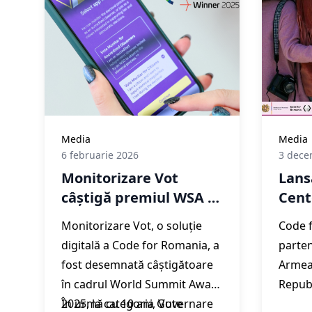
dezvol
profes
Media
Media
6 februarie 2026
3 dece
Monitorizare Vot
Lan
câștigă premiul WSA la
Cent
categoria Guvernare și
Rom
Monitorizare Vot, o soluție
Code 
Implicare Civică
digitală a Code for Romania, a
parten
fost desemnată câștigătoare
Armea
în cadrul World Summit Award
Republ
2025, la categoria Guvernare
În urmă cu 10 ani, Vote
prezin