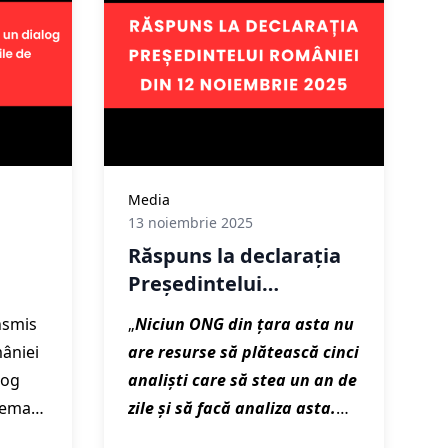
Atriumul Primăriei de la
Haga
până pe
24 martie 2026
.
Media
13 noiembrie 2025
Răspuns la declarația
Președintelui
telui
României din 12
nsmis
„
Niciun ONG din țara asta nu
un
noiembrie
mâniei
are resurse să plătească cinci
log
analiști care să stea un an de
nd
tema
zile și să facă analiza asta.
Mediul de afaceri îl are și e în