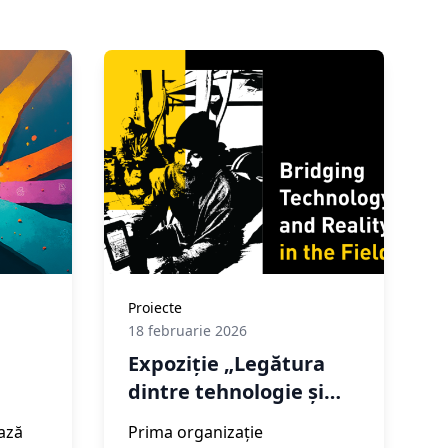
Proiecte
18 februarie 2026
Expoziție „Legătura
dintre tehnologie și
realitate pe teren” în
ază
Prima organizație
Haga