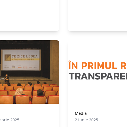
digitalizare a Rom
orma WomenCenter.am
speranța că acesta va d
acestei noi solicitări de
întâlnire și că rămâne g
unei Românii deschise l
dialog, cooperare și
construcție sănătoasă.
Media
mbrie 2025
2 iunie 2025