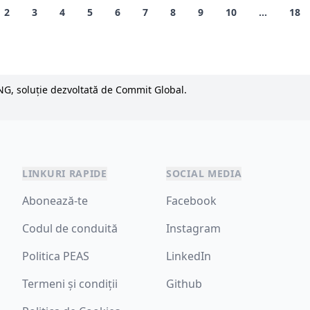
2
3
4
5
6
7
8
9
10
...
18
NG, soluție dezvoltată de Commit Global.
LINKURI RAPIDE
SOCIAL MEDIA
Abonează-te
Facebook
Codul de conduită
Instagram
Politica PEAS
LinkedIn
Termeni și condiții
Github