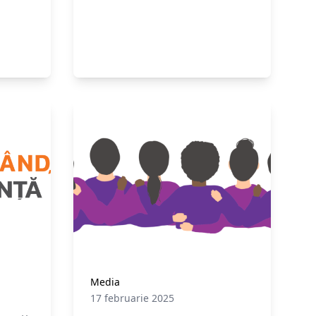
âniei
a curs
avantajul lor să o facă
”, a
declarat Nicușor Dan în
arantul
conferința de presă din 12
a
noiembrie 2025, cu referire la
solicitarea domniei sale de
sprijin în dezvoltarea de
politici publice, adresată
exclusiv către mediul de
afaceri.
Media
17 februarie 2025