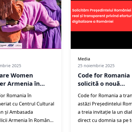
tarea personală și
ională
Media
mbrie 2025
25 noiembrie 2025
sare Women
Code for Romania
er Armenia în
solicită o nouă
ânia
întâlnire Președin
for Romania în
Code for Romania a tra
României pentru 
eriat cu Centrul Cultural
astăzi Președintelui Ro
dialog real și
n și Ambasada
a treia invitație la un dia
transparent privi
icii Armenia în România
direct cu domnia sa pe 
eforturile de
tă comunității armene
digitalizării României, în