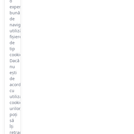
o
experiență
bună
de
navigare,
utilizăm
fișiere
de
tip
cookie.
Dacă
nu
ești
de
acord
cu
utilizarea
cookie-
urilor,
poți
să
îți
retragi