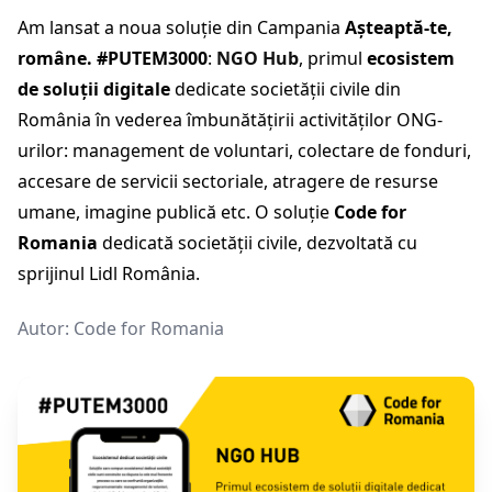
Am lansat a noua soluție din Campania
Așteaptă-te,
române. #PUTEM3000
:
NGO Hub
, primul
ecosistem
de soluții digitale
dedicate societății civile din
România în vederea îmbunătățirii activităților ONG-
urilor: management de voluntari, colectare de fonduri,
accesare de servicii sectoriale, atragere de resurse
umane, imagine publică etc. O soluție
Code for
Romania
dedicată societății civile, dezvoltată cu
sprijinul Lidl România.
Autor:
Code for Romania