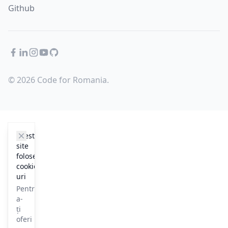
Github
Facebook
LinkedIn
Instagram
YouTube
GitHub
© 2026 Code for Romania.
cookie_notice.clos3
Acest
site
folosește
cookie-
uri
Pentru
a-
ți
oferi