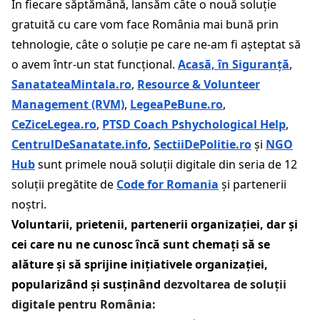
În fiecare săptămână, lansăm câte o nouă soluție
gratuită cu care vom face România mai bună prin
tehnologie, câte o soluție pe care ne-am fi așteptat să
o avem într-un stat funcțional.
Acasă, în Siguranță
,
SanatateaMintala.ro
,
Resource & Volunteer
Management (RVM)
,
LegeaPeBune.ro
,
CeZiceLegea.ro
,
PTSD Coach Pshychological Help
,
CentrulDeSanatate.info
,
SectiiDePolitie.ro
și
NGO
Hub
sunt primele nouă soluții digitale din seria de 12
soluții pregătite de
Code for Romania
și partenerii
noștri.
Voluntarii, prietenii, partenerii organizației, dar și
cei care nu ne cunosc încă sunt chemați să se
alăture și să sprijine inițiativele organizației,
popularizând și susținând
dezvoltarea de soluții
digitale pentru România: