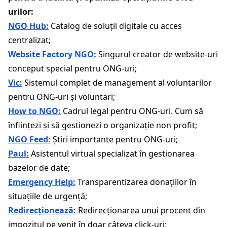
urilor:
NGO Hub:
Catalog de soluții digitale cu acces
centralizat;
Website Factory NGO:
Singurul creator de website-uri
conceput special pentru ONG-uri;
Vic:
Sistemul complet de management al voluntarilor
pentru ONG-uri și voluntari;
How to NGO:
Cadrul legal pentru ONG-uri. Cum să
înființezi și să gestionezi o organizație non profit;
NGO Feed:
Știri importante pentru ONG-uri;
Paul:
Asistentul virtual specializat în gestionarea
bazelor de date;
Emergency Help:
Transparentizarea donațiilor în
situațiile de urgență;
Redirecționează:
Redirecționarea unui procent din
impozitul pe venit în doar câteva click-uri;