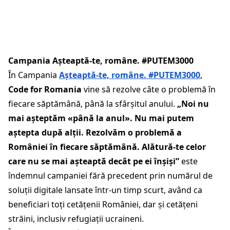
Campania Așteaptă-te, române. #PUTEM3000
În Campania
Așteaptă-te, române. #PUTEM3000
,
Code for Romania
vine să rezolve câte o problemă în
fiecare săptămână, până la sfârșitul anului.
„Noi nu
mai așteptăm «până la anul». Nu mai putem
aștepta după alții. Rezolvăm o problemă a
României în fiecare săptămână. Alătură-te celor
care nu se mai așteaptă decât pe ei înșiși”
este
îndemnul campaniei fără precedent prin numărul de
soluții digitale lansate într-un timp scurt, având ca
beneficiari toți cetățenii României, dar și cetățeni
străini, inclusiv refugiații ucraineni.