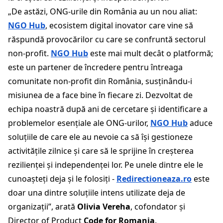
„De astăzi, ONG-urile din România au un nou aliat:
NGO Hub
, ecosistem digital inovator care vine să
răspundă provocărilor cu care se confruntă sectorul
non-profit.
NGO Hub
este mai mult decât o platformă;
este un partener de încredere pentru întreaga
comunitate non-profit din România, susținându-i
misiunea de a face bine în fiecare zi. Dezvoltat de
echipa noastră după ani de cercetare și identificare a
problemelor esențiale ale ONG-urilor,
NGO Hub
aduce
soluțiile de care ele au nevoie ca să își gestioneze
activitățile zilnice și care să le sprijine în creșterea
rezilienței și independenței lor. Pe unele dintre ele le
cunoașteți deja și le folosiți -
Redirectioneaza.ro
este
doar una dintre soluțiile intens utilizate deja de
organizații”, arată
Olivia Vereha
, cofondator și
Director of Product
Code for Romania
.