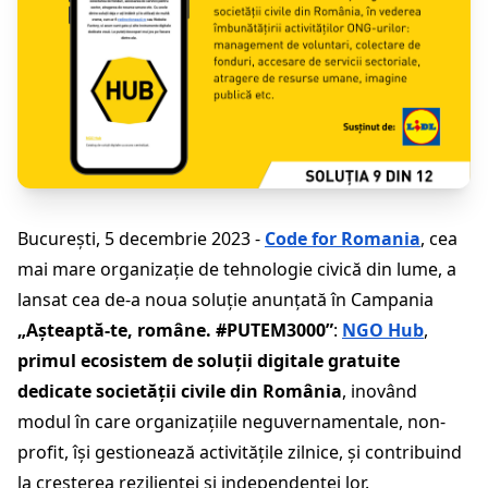
București, 5 decembrie 2023 -
Code for Romania
,
cea
mai mare organizație de tehnologie civică din lume, a
lansat cea de-a noua soluție anunțată în Campania
„Așteaptă-te, române. #PUTEM3000”
:
NGO Hub
,
primul ecosistem de soluții digitale gratuite
dedicate societății civile din România
, inovând
modul în care organizațiile neguvernamentale, non-
profit, își gestionează activitățile zilnice, și contribuind
la creșterea rezilienței și independenței lor.