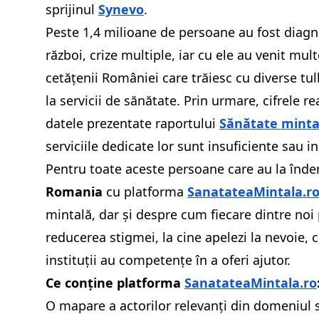
sprijinul
Synevo
.
Peste 1,4 milioane de persoane au fost diag
război, crize multiple, iar cu ele au venit m
cetățenii României care trăiesc cu diverse tul
la servicii de sănătate. Prin urmare, cifrele 
datele prezentate raportului
Sănătate mintal
serviciile dedicate lor sunt insuficiente sa
Pentru toate aceste persoane care au la îndem
Romania
cu platforma
SanatateaMintala.r
mintală, dar și despre cum fiecare dintre noi 
reducerea stigmei, la cine apelezi la nevoie, 
instituții au competențe în a oferi ajutor.
Ce conține platforma
SanatateaMintala.ro
O mapare a actorilor relevanți din domeniul 