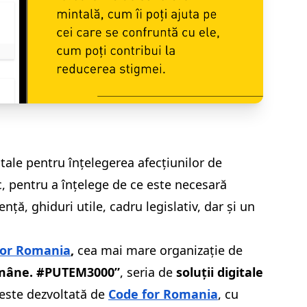
vitale pentru înțelegerea afecțiunilor de
c, pentru a înțelege de ce este necesară
ță, ghiduri utile, cadru legislativ, dar și un
for Romania
,
cea mai mare organizație de
omâne. #PUTEM3000”
, seria de
soluții digitale
 este dezvoltată de
Code for Romania
, cu