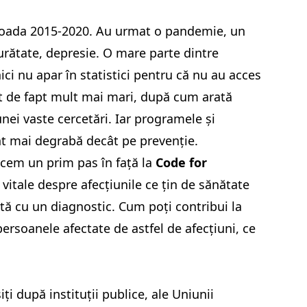
rioada 2015-2020. Au urmat o pandemie, un
urătate, depresie. O mare parte dintre
ici nu apar în statistici pentru că nu au acces
unt de fapt mult mai mari, după cum arată
unei vaste cercetări. Iar programele și
nt mai degrabă decât pe prevenție.
acem un prim pas în față la
Code for
vitale despre afecțiunile ce țin de sănătate
ntă cu un diagnostic. Cum poți contribui la
persoanele afectate de astfel de afecțiuni, ce
iți după instituții publice, ale Uniunii