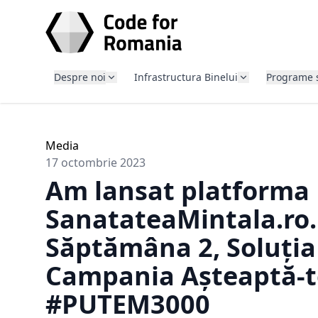
SARI LA CONȚINUT
Despre noi
Infrastructura Binelui
Programe 
Media
17 octombrie 2023
Am lansat platforma
SanatateaMintala.ro.
Săptămâna 2, Soluția
Campania Așteaptă-t
#PUTEM3000