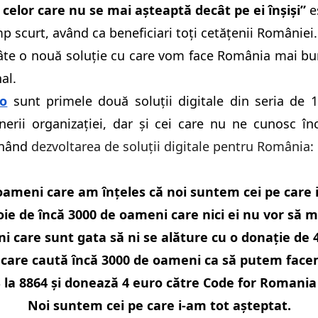
celor care nu se mai așteaptă decât pe ei înșiși”
e
mp scurt, având ca beneficiari toți cetățenii României.
âte o nouă soluție cu care vom face România mai bun
al.
ro
sunt primele două soluții digitale din seria de 
enerii organizației, dar și cei care nu ne cunosc î
ținând
dezvoltarea de soluții digitale pentru România:
ameni care am înțeles că noi suntem cei pe care i
e de încă 3000 de oameni care nici ei nu vor să m
 care sunt gata să ni se alăture cu o donație de 
care caută încă 3000 de oameni ca să putem face
la 8864 și donează 4 euro către Code for Romania s
Noi suntem cei pe care i-am tot așteptat.