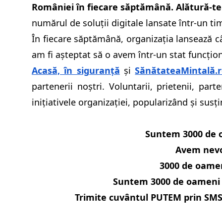
României în fiecare săptămână. Alătură-te 
numărul de soluții digitale lansate într-un ti
În fiecare săptămână, organizația lansează c
am fi așteptat să o avem într-un stat funcțion
Acasă, în siguranță
și
SănătateaMintală.
partenerii noștri.
Voluntarii, prietenii, part
inițiativele organizației, popularizând și sus
Suntem 3000 de o
Avem nevoi
3000 de oameni
Suntem 3000 de oameni 
Trimite cuvântul PUTEM prin SMS 