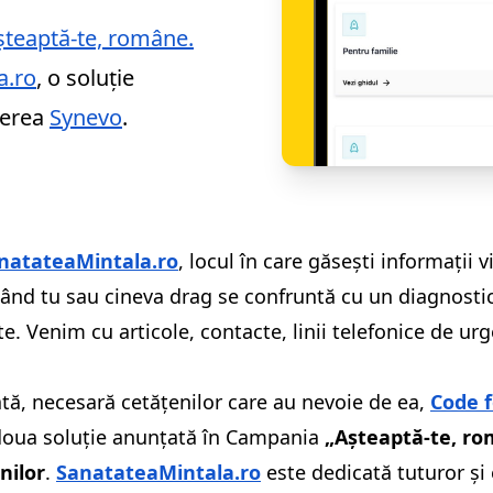
șteaptă-te, române.
a.ro
, o soluție
nerea
Synevo
.
natateaMintala.ro
, locul în care găsești informații 
 când tu sau cineva drag se confruntă cu un diagnosti
 Venim cu articole, contacte, linii telefonice de urgen
ată, necesară cetățenilor care au nevoie de ea,
Code 
a doua soluție anunțată în Campania
„Așteaptă-te, r
nilor
.
SanatateaMintala.ro
este dedicată tuturor și