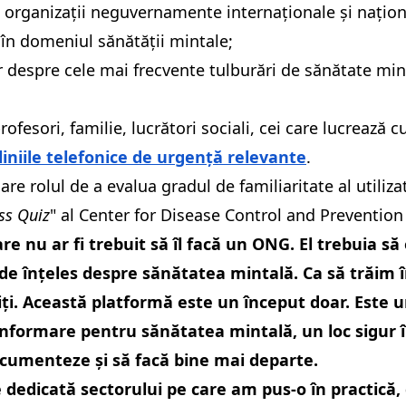
 organizații neguvernamente internaționale și națion
în domeniul sănătății mintale;
or despre cele mai frecvente tulburări de sănătate mint
fesori, familie, lucrători sociali, cei care lucrează cu
liniile telefonice de urgență relevante
.
are rolul de a evalua gradul de familiaritate al utiliz
ss Quiz
" al Center for Disease Control and Prevention
re nu ar fi trebuit să îl facă un ONG. El trebuia să
 de înțeles despre sănătatea mintală. Ca să trăim 
ijiniți. Această platformă este un început doar. Este
informare pentru sănătatea mintală, un loc sigur î
ocumenteze și să facă bine mai departe.
 dedicată sectorului pe care am pus-o în practică, 