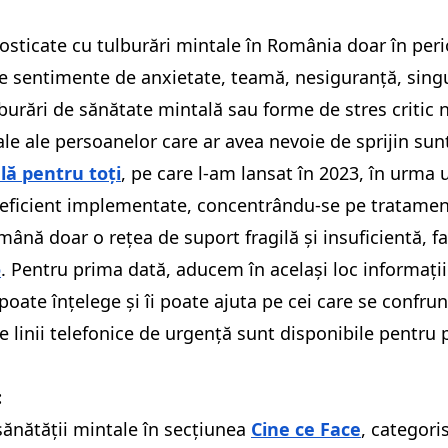
nosticate cu tulburări mintale în România doar în pe
ulte sentimente de anxietate, teamă, nesiguranță, sing
burări de sănătate mintală sau forme de stres critic n
reale ale persoanelor care ar avea nevoie de sprijin s
ă pentru toți
, pe care l-am lansat în 2023, în urma 
u ineficient implementate, concentrându-se pe tratame
ână doar o rețea de suport fragilă și insuficientă, f
o
. Pentru prima dată, aducem în același loc informații 
poate înțelege și îi poate ajuta pe cei care se confru
ce linii telefonice de urgență sunt disponibile pentru 
:
sănătății mintale în secțiunea
Cine ce Face
, categoris