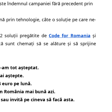
ste îndemnul campaniei fără precedent prin
ă prin tehnologie, câte o soluție pe care ne-
12 soluții pregătite de
Code for Romania
și
ncă sunt chemați să se alăture și să sprijine
-am tot așteptat.
ai aștepte.
4 euro pe lună.
m România mai bună azi.
au invită pe cineva să facă asta.