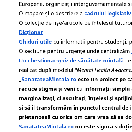
Europene, organizații interguvernamentale și
O mapare și o descriere a
cadrului legislativ
O colecție de fișe/articole pe înțelesul tutur
Dicționar
.
Ghiduri utile
cu informatii pentru studenți, pro
O secțiune pentru urgențe unde centralizăm
Un chestionar-
quiz
de sănătate mintală
ce 
realizat după modelul "
Mental Health Awarene
„
SanatateaMintala.ro
este un proiect pe ca
reduce stigma și veni cu informații simplu
marginalizați, ci ascultați, înțeleși și spr
și să îl transformăm în punctul central de 
prietenoasă cu orice om care vrea să se d
SanatateaMintala.ro
nu este sigura soluție