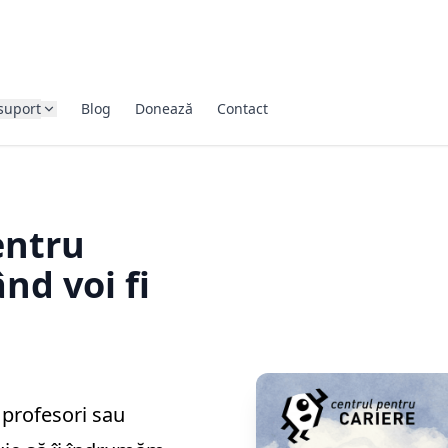
suport
Blog
Donează
Contact
entru
nd voi fi
, profesori sau