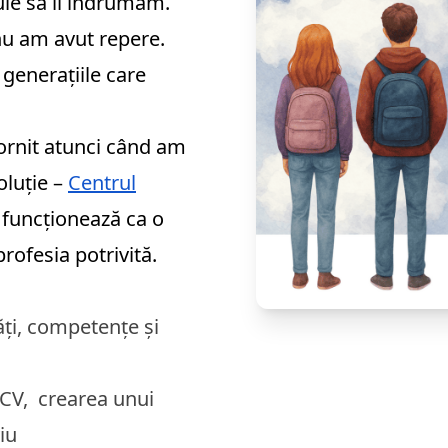
buie să îi îndrumăm.
 nu am avut repere.
 generațiile care
pornit atunci când am
oluție –
Centrul
 funcționează ca o
rofesia potrivită.
ăți, competențe și
CV, crearea unui
viu