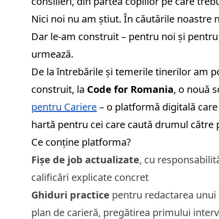
consilieri, din partea copiilor pe care tre
Nici noi nu am știut. În căutările noastre
Dar le-am construit – pentru noi și pentru
urmează.
De la întrebările și temerile tinerilor am 
construit, la
Code for Romania
, o nouă s
pentru Cariere
– o platformă digitală care
hartă pentru cei care caută drumul către p
Ce conține platforma?
Fișe de job actualizate
, cu responsabilit
calificări explicate concret
Ghiduri practice
pentru redactarea unui 
plan de carieră, pregătirea primului inter