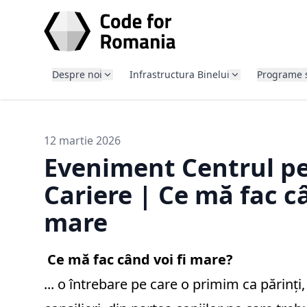
SARI LA CONȚINUT
Despre noi
Infrastructura Binelui
Programe 
12 martie 2026
Eveniment Centrul p
Cariere | Ce mă fac câ
mare
Ce mă fac când voi fi mare?
... o întrebare pe care o primim ca părinți