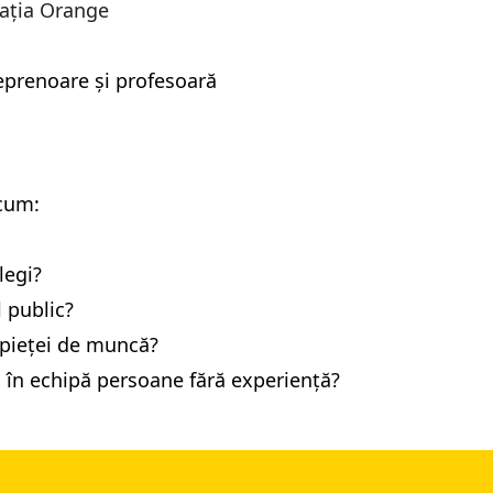
dația Orange
reprenoare și profesoară
cum:
legi?
l public?
a pieței de muncă?
ă în echipă persoane fără experiență?