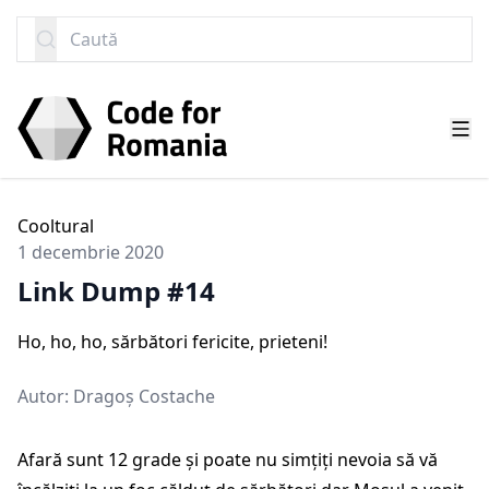
SARI LA CONȚINUT
Caută
Cooltural
1 decembrie 2020
Link Dump #14
Ho, ho, ho, sărbători fericite, prieteni!
Autor:
Dragoș Costache
Afară sunt 12 grade și poate nu simțiți nevoia să vă