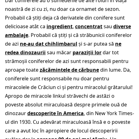
Dar coniferele au o sumedenie de alte roluri în viața
noastră de zi cu zi, nu doar ca ornamet de sezon.
Probabil că știți deja că derivatele din conifere sunt
delicioase atât ca
ingredient
,
concentrat
sau
diverse
ambalaje
. Probabil că știți și că străbunicii coniferelor
de azi
ne-au dat chihlimbarul
și s-ar putea să
ne
redea dinozaurii
sau măcar
paraziții lor
dar tot
strămoșii coniferelor de azi sunt responsabili pentru
aproape toate
zăcămintele de cărbune
din lume. Da,
coniferele sunt responsabile nu doar pentru
miracolele de Crăciun ci și pentru miracolul grătarului!
Apropo de miracole linkul străvechi de astăzi
o
poveste absolut miraculoasă despre primele ouă de
dinozaur
descoperite în America
, din New York Times-
ul din 1930. Cu adevărat miraculoasă însă e o poveste
care a avut loc în apropiere de locul descoperirii