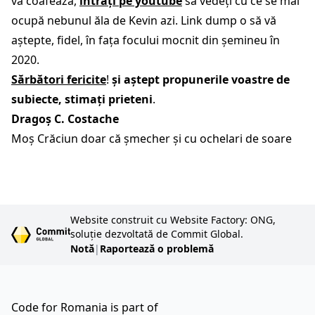
vă coafează,
intrați pe youtube
să vedeți cu ce se mai
ocupă nebunul ăla de Kevin azi. Link dump o să vă
aștepte, fidel, în fața focului mocnit din șemineu în
2020.
Sărbători fericite
!
și aștept propunerile voastre de
subiecte, stimați prieteni
.
Dragoș C. Costache
Moș Crăciun doar că șmecher și cu ochelari de soare
Website construit cu Website Factory: ONG,
soluție dezvoltată de Commit Global.
Notă
|
Raportează o problemă
Code for Romania is part of