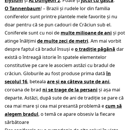
Elysium
și
AI Dungeon 2
. Poate și
jocul cu gâsca
.
O Tannenbaum
! –
Brazii și rudele lor din familia
coniferelor
sunt printre plantele mele favorite și nu
doar pentru că se pun cadouri de Crăciun sub el.
Coniferele sunt cu noi de
multe milioane de ani
și pot
atinge înălțimi
de multe zeci de metri
. Am mai vorbit
despre faptul că bradul însuși e
o tradiție păgână
dar
există o întreagă istorie în spatele elementelor
constitutive pe care le asociem astăzi cu bradul de
crăciun. Globurile au fost produse prima dată
în
secolul 16
, beteala
are și ea câteva sute de ani
,
coroana de brad
ni se trage de la persani
și așa mai
departe. Astăzi, după sute de ani de tradiție se pare că
cea mai mare și cea mai presantă problemă e
cum să
alegem bradul
, o temă ce apare obsesiv la fiecare
sărbătoare