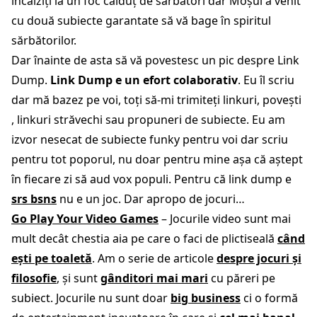
încălziți la un foc călduț de sărbători dar Moșul a venit
cu două subiecte garantate să vă bage în spiritul
sărbătorilor.
Dar înainte de asta să vă povestesc un pic despre Link
Dump.
Link Dump e un efort colaborativ
. Eu îl scriu
dar mă bazez pe voi, toți să-mi trimiteți linkuri, povești
, linkuri străvechi sau propuneri de subiecte. Eu am
izvor nesecat de subiecte funky pentru voi dar scriu
pentru tot poporul, nu doar pentru mine așa că aștept
în fiecare zi să aud vox populi. Pentru că link dump e
srs bsns
nu e un joc. Dar apropo de jocuri…
Go Play Your Video Games
– Jocurile video sunt mai
mult decât chestia aia pe care o faci de plictiseală
când
ești pe toaletă
. Am o serie de articole
despre jocuri și
filosofie
, și sunt
gânditori mai mari
cu păreri pe
subiect. Jocurile nu sunt doar
big business
ci o formă