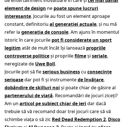
de entertainment inovatoare în care și
cel mai banal
element de design
ne
poate spune lucruri
interesante
. Jocurile au fost un element aproape
constant, definitoriu
al generației actuale
, și nu mă
refer la
generația de console
. Am ajuns în momentul
istoric în care jocurile
pot fi considerate un sport
legitim
atât de mult încât își lansează
propriile
controverse politice
și propriile
filme
și
seriale
,
neregizate de
Uwe Boll
.
Jocurile pot să fie
serious business
cu
consecințe
serioase
dar pot fi și instrumente
de învățare
,
dobândire de skilluri noi
și poate chiar de găsire al
partenerului de viață
. Recomandări de jocuri ziceți?
Am un
articol pe subiect chiar de ieri
dar dacă
trebuie să vă recomand doar trei jocuri care să vă
schimbe viața o să zic
Red Dead Redemption 2
,
Disco