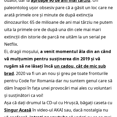
ouălor, dar la
aproape 90 de ani mai târziu
. Un
paleontolog ușor obsesiv pare că a găsit un loc care ne
arată primele ore și minute de după extincția
dinozaurilor. 65 de milioane de ani mai târziu ne putem
uita la primele ore de după una din cele mai mari
extincții din istorie de parcă ne uităm la un serial pe
Netflix.
Ei, dragii moșului,
a venit momentul ăla din an când
vă mulțumim pentru susținerea din 2019 și vă
rugăm să ne lăsați încă
un cadou, cât de mic sub
brad
. 2020 va fi un an nou și greu pe toate fronturile
pentru Code for Romania dar nu suntem genul care să
dăm înapoi în fața unei provocări mai ales cu voluntari
și susținători ca voi!
Așa că dați drumul la CD-ul cu Hrușcă, băgați caseta cu
Singur Acasă
în video-ul AKAI sau, dacă nostalgia nu