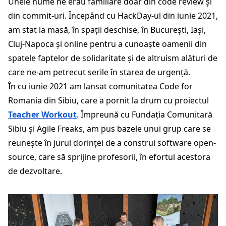
Unele nume ne erau familiare doar din code review și
din commit-uri. Începând cu HackDay-ul din iunie 2021,
am stat la masă, în spații deschise, în București, Iași,
Cluj-Napoca și online pentru a cunoaște oamenii din
spatele faptelor de solidaritate și de altruism alături de
care ne-am petrecut serile în starea de urgență.
În cu iunie 2021 am lansat comunitatea Code for
Romania din Sibiu, care a pornit la drum cu proiectul
Teacher Workout
. Împreună cu Fundația Comunitară
Sibiu și Agile Freaks, am pus bazele unui grup care se
reunește în jurul dorinței de a construi software open-
source, care să sprijine profesorii, în efortul acestora
de dezvoltare.