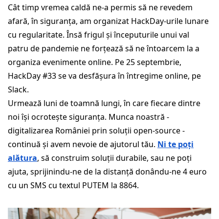
Cât timp vremea caldă ne-a permis să ne revedem
afară, în siguranța, am organizat HackDay-urile lunare
cu regularitate. Însă frigul și începuturile unui val
patru de pandemie ne forțează să ne întoarcem la a
organiza evenimente online. Pe 25 septembrie,
HackDay #33 se va desfășura în întregime online, pe
Slack.
Urmează luni de toamnă lungi, în care fiecare dintre
noi își ocrotește siguranța. Munca noastră -
digitalizarea României prin soluții open-source -
continuă și avem nevoie de ajutorul tău.
Ni te poți
alătura
, să construim soluții durabile, sau ne poți
ajuta, sprijinindu-ne de la distanță donându-ne 4 euro
cu un SMS cu textul PUTEM la 8864.