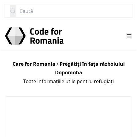
SARI LA CONȚINUT
Caută
Care for Romania
/
Pregătiți în fața războiului
Dopomoha
Toate informațiile utile pentru refugiați