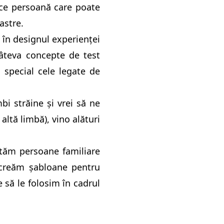
ce persoană care poate
astre.
în designul experienței
 câteva concepte de test
n special cele legate de
i străine și vrei să ne
altă limbă), vino alături
tăm persoane familiare
 creăm șabloane pentru
 să le folosim în cadrul