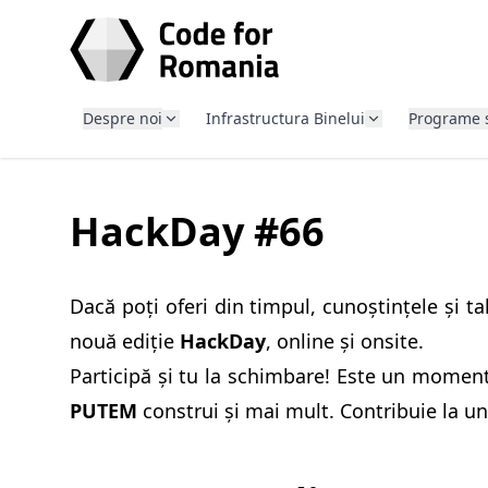
SARI LA CONȚINUT
Despre noi
Infrastructura Binelui
Programe 
HackDay #66
Dacă poți oferi din timpul, cunoștințele și ta
nouă ediție
HackDay
, online și onsite.
Participă și tu la schimbare! Este un momen
PUTEM
construi și mai mult. Contribuie la un