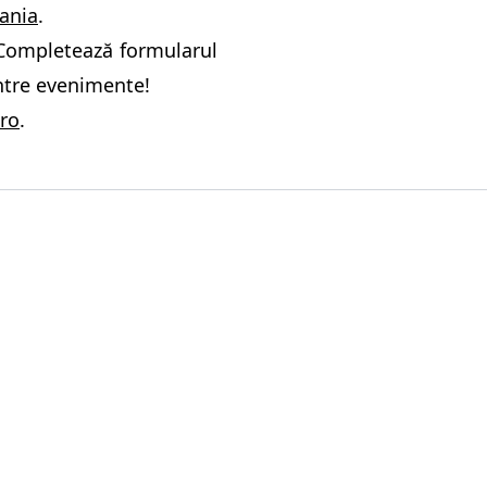
ania
.
 Completează formularul
intre evenimente!
ro
.