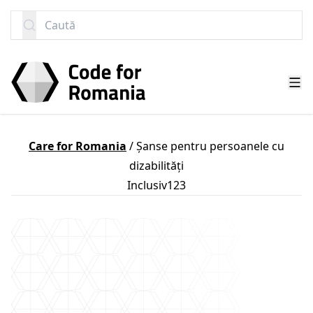
SARI LA CONȚINUT
Caută
Care for Romania
/
Șanse pentru persoanele cu
dizabilități
Inclusiv123