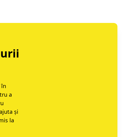
urii
 în
tru a
ru
ajuta și
mis la