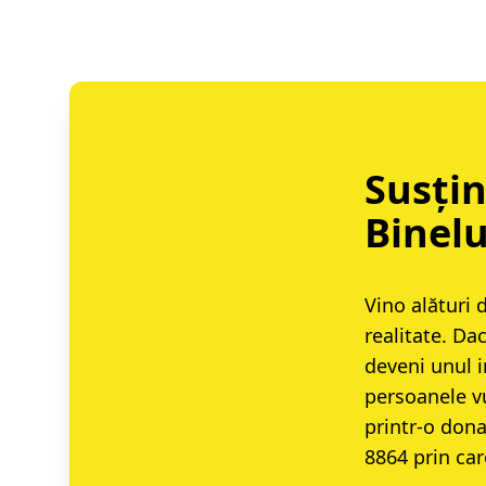
Susțin
Binelu
Vino alături 
realitate. Da
deveni unul i
persoanele vu
printr-o
dona
8864
prin car