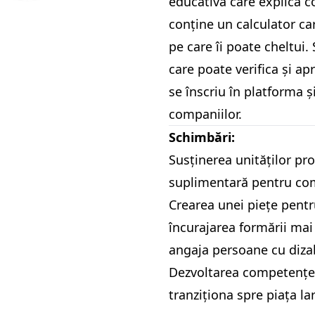
educativă care explică co
conține un calculator ca
pe care îi poate cheltui.
care poate verifica și a
se înscriu în platforma 
companiilor.
Schimbări:
Susținerea unităților pro
suplimentară pentru co
Crearea unei piețe pentr
încurajarea formării mai 
angaja persoane cu dizabi
Dezvoltarea competențelo
tranziționa spre piața la