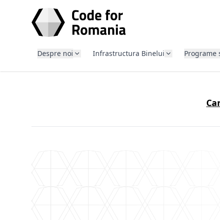
SARI LA CONȚINUT
Despre noi
Infrastructura Binelui
Programe 
Ca