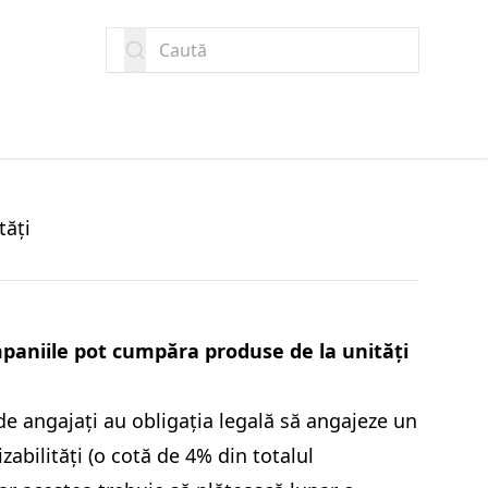
Caută
tăți
aniile pot cumpăra produse de la unități
e angajați au obligația legală să angajeze un
abilități (o cotă de 4% din totalul