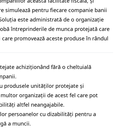
mpaniilor această facilitate fiscală, și
re simulează pentru fiecare companie banii
 Soluția este administrată de o organizație
probă întreprinderile de munca protejată care
și care promovează aceste produse în rândul
tejate achiziționând fără o cheltuială
mpanii.
u produsele unităților protejate și
multor organizații de acest fel care pot
lități altfel neangajabile.
r persoanelor cu dizabilități pentru a
rgă a muncii.