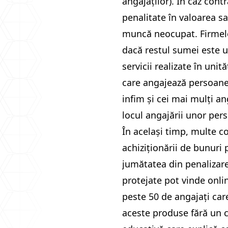
angajaților). În caz cont
penalitate în valoarea sa
muncă neocupat. Firmele 
dacă restul sumei este 
servicii realizate în unit
care angajează persoane c
infim și cei mai mulți an
locul angajării unor pers
În același timp, multe c
achiziționării de bunuri
jumătatea din penalizare
protejate pot vinde onli
peste 50 de angajați care
aceste produse fără un c