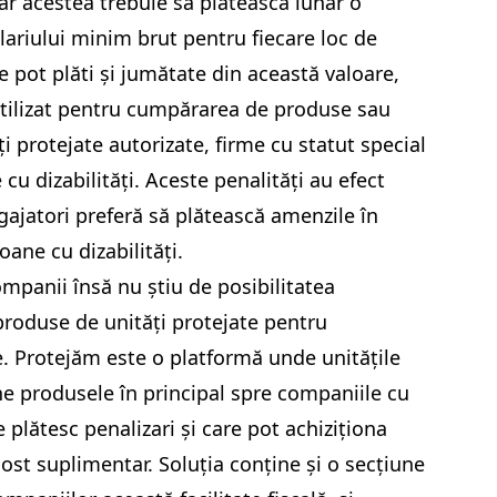
rar acestea trebuie să plătească lunar o
lariului minim brut pentru fiecare loc de
pot plăti și jumătate din această valoare,
utilizat pentru cumpărarea de produse sau
ăți protejate autorizate, firme cu statut special
u dizabilități. Aceste penalități au efect
gajatori preferă să plătească amenzile în
oane cu dizabilități.
ompanii însă nu știu de posibilitatea
 produse de unități protejate pentru
. Protejăm este o platformă unde unitățile
ne produsele în principal spre companiile cu
 plătesc penalizari și care pot achiziționa
ost suplimentar. Soluția conține și o secțiune