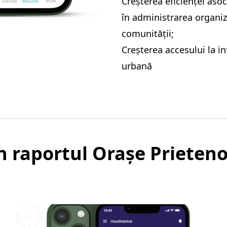
Creșterea eficienței asoci
în administrarea organiza
comunității;
Creșterea accesului la i
urbană
din raportul Orașe Prieten