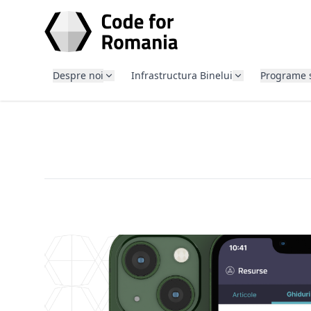
SARI LA CONȚINUT
Despre noi
Infrastructura Binelui
Programe 