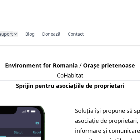
suport
Blog
Donează
Contact
Environment for Romania
/
Orașe prietenoase
CoHabitat
Sprijin pentru asociațiile de proprietari
Soluția își propune să sp
asociație de proprietar
informare și comunicare î