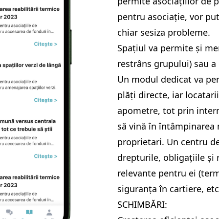
permite asociațiilor de p
pentru asociație, vor put
chiar sesiza probleme.
Spațiul va permite și me
restrâns grupului) sau a
Un modul dedicat va perm
plăți directe, iar locata
apometre, tot prin interm
să vină în întâmpinarea 
proprietari. Un centru de
drepturile, obligațiile și 
relevante pentru ei (term
siguranța în cartiere, etc
SCHIMBĂRI: