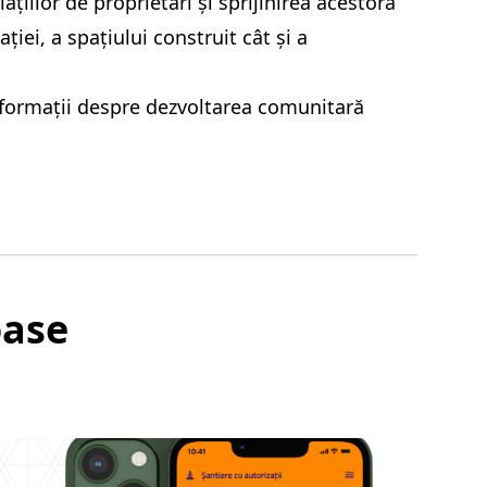
ațiilor de proprietari și sprijinirea acestora
ției, a spațiului construit cât și a
nformații despre dezvoltarea comunitară
oase