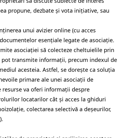
roprietari să discute subiecte de interes
ea propune, dezbate și vota inițiative, sau
nținerea unui avizier online (cu acces
 documentelor esențiale legate de asociație.
ite asociației să colecteze cheltuielile prin
rii pot transmite informații, precum indexul de
ediul acesteia. Astfel, se dorește ca soluția
nevoile primare ale unei asociații de
 resurse va oferi informații despre
rolurilor locatarilor cât și acces la ghiduri
oizolație, colectarea selectivă a deșeurilor,
).