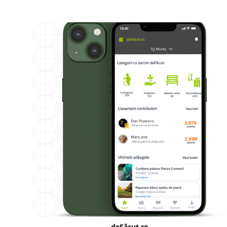
deFăcut.ro