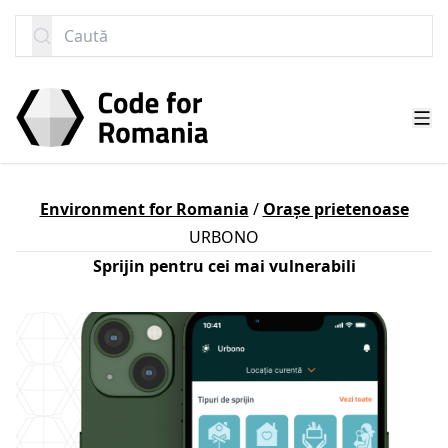
SARI LA CONȚINUT
Caută
Environment for Romania
/
Orașe prietenoase
URBONO
Sprijin pentru cei mai vulnerabili