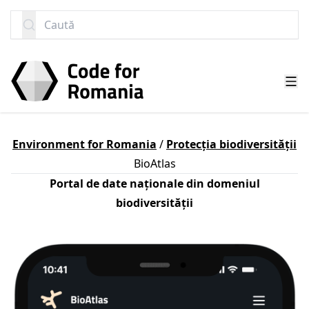
SARI LA CONȚINUT
Caută
Environment for Romania
/
Protecția biodiversității
BioAtlas
Portal de date naționale din domeniul
biodiversității