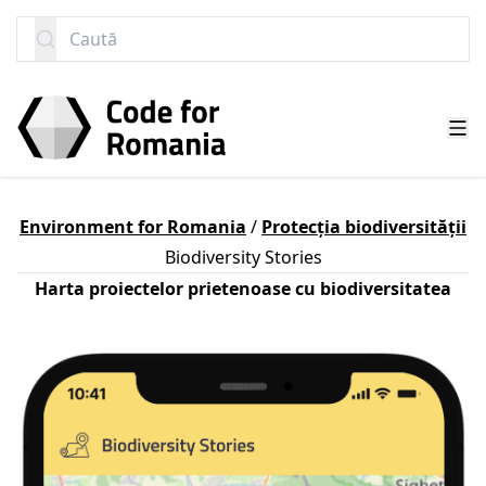
SARI LA CONȚINUT
Caută
Environment for Romania
/
Protecția biodiversității
Biodiversity Stories
Harta proiectelor prietenoase cu biodiversitatea