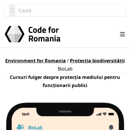
SARI LA CONȚINUT
Caută
Environment for Romania
/
Protecția biodiversității
BioLab
Cursuri fulger despre protecția mediului pentru
funcționarii publici