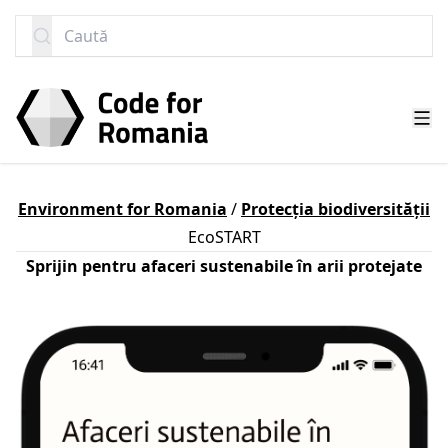
SARI LA CONȚINUT
Caută
Environment for Romania
/
Protecția biodiversității
EcoSTART
Sprijin pentru afaceri sustenabile în arii protejate