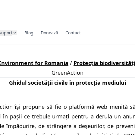
suport
Blog
Donează
Contact
Environment for Romania
/
Protecția biodiversități
GreenAction
Ghidul societății civile în protecția mediului
tion își propune să fie o platformă web menită să î
 în pașii ce trebuie urmați pentru a derula un anu
de împădurire, de strângere a deșeurilor, de preveni