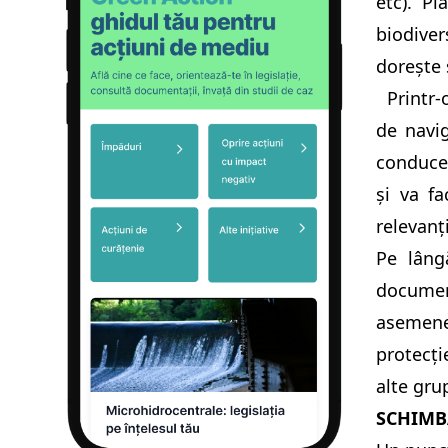
etc). Pl
biodiver
dorește 
Printr-o
de navig
conduce 
și va fa
relevanț
Pe lâng
document
asemene
protecți
alte gru
SCHIMB