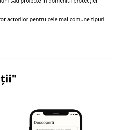
iuni sau proiecte în domeniul protecției
turor actorilor pentru cele mai comune tipuri
ții"