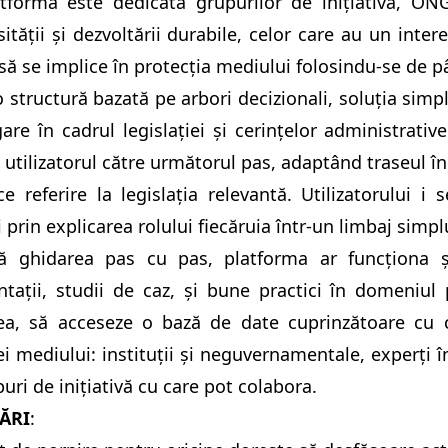
atforma este dedicată grupurilor de inițiativă, ON
sității și dezvoltării durabile, celor care au un intere
să se implice în protecția mediului folosindu-se de pâ
 structură bazată pe arbori decizionali, soluția simp
are în cadrul legislației și cerințelor administrative
utilizatorul către următorul pas, adaptând traseul în f
ce referire la legislația relevantă. Utilizatorului i
i prin explicarea rolului fiecăruia într-un limbaj simpl
ă ghidarea pas cu pas, platforma ar funcționa ș
ații, studii de caz, și bune practici în domeniul p
a, să acceseze o bază de date cuprinzătoare cu co
ei mediului: instituții și neguvernamentale, experți în
puri de inițiativă cu care pot colabora.
ĂRI
: