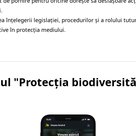
 de pornire pentru oricine dorește să desfășoare acț
.
ea înțelegerii legislației, procedurilor și a rolului tu
tive în protecția mediului.
tul "Protecția biodiversită