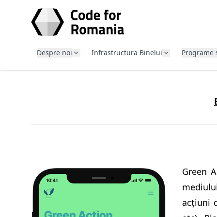
SARI LA CONȚINUT
Despre noi
Infrastructura Binelui
Programe 
Green Ac
mediului
acțiuni 