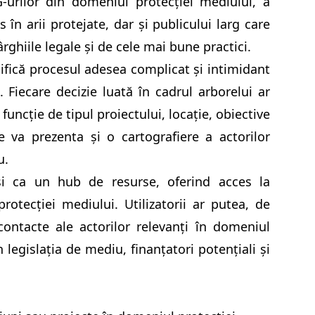
G-urilor din domeniul protecției mediului, a
s în arii protejate, dar și publicului larg care
rghiile legale și de cele mai bune practici.
lifică procesul adesea complicat și intimidant
. Fiecare decizie luată în cadrul arborelui ar
uncție de tipul proiectului, locație, obiective
 se va prezenta și o cartografiere a actorilor
u.
i ca un hub de resurse, oferind acces la
rotecției mediului. Utilizatorii ar putea, de
ntacte ale actorilor relevanți în domeniul
 legislația de mediu, finanțatori potențiali și