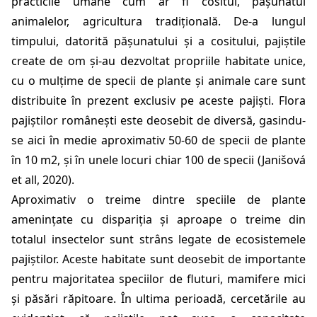
practicile umane cum ar fi cositul, pășunatul
animalelor, agricultura tradițională. De-a lungul
timpului, datorită pășunatului și a cositului, pajiștile
create de om și-au dezvoltat propriile habitate unice,
cu o mulțime de specii de plante și animale care sunt
distribuite în prezent exclusiv pe aceste pajiști. Flora
pajiștilor românești este deosebit de diversă, gasindu-
se aici în medie aproximativ 50-60 de specii de plante
în 10 m2, și în unele locuri chiar 100 de specii (
Janišová
et all, 2020
).
Aproximativ o treime dintre speciile de plante
amenințate cu dispariția și aproape o treime din
totalul insectelor sunt strâns legate de ecosistemele
pajiștilor. Aceste habitate sunt deosebit de importante
pentru majoritatea speciilor de fluturi, mamifere mici
și păsări răpitoare. În ultima perioadă, cercetările au