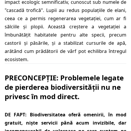
impact ecologic semnificativ, cunoscut sub numele de
"cascadă trofică". Lupii au redus populațiile de elani,
ceea ce a permis regenerarea vegetației, cum ar fi
sălciile și plopii. Această creștere a vegetației a
îmbunătățit habitatele pentru alte specii, precum
castorii și păsările, și a stabilizat cursurile de apă,
arătând cum prădătorii de vârf pot echilibra întregul
ecosistem.
PRECONCEPȚIE: Problemele legate
de pierderea biodiversității nu ne
privesc în mod direct.
DE FAPT: Biodiversitatea oferă omenirii, în mod
gratuit, niște servicii până acum invizibile, dar