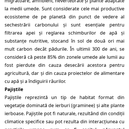
migratoare, amfibieni, nevertebrate și plante adaptate
la medii umede. Sunt considerate cele mai productive
ecosisteme de pe planetă din punct de vedere al
sechestrării carbonului și sunt esențiale pentru
filtrarea apei și reglarea schimburilor de apă și
substanțe nutritive, stocand în sol de două ori mai
mult carbon decât pădurile. În ultimii 300 de ani, se
consideră că peste 85% din zonele umede ale lumii au
fost pierdute din cauza desecării acestora pentru
agricultură, dar și din cauza proiectelor de alimentare
cu apă și a îndiguirii râurilor.
Pajiștile
Pajiștile reprezintă un tip de habitat format din
vegetație dominată de ierburi (graminee) și alte plante
ierboase. Pajiștile pot fi naturale, rezultând din condiții
climatice specifice sau pot rezulta din interacțiunea cu