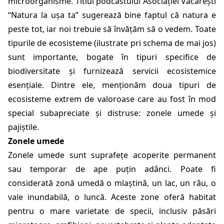
microorganisme. Titlul podcastului Asociației Văcărești
“Natura la ușa ta” sugerează bine faptul că natura e
peste tot, iar noi trebuie să învățăm să o vedem. Toate
tipurile de ecosisteme (ilustrate pri schema de mai jos)
sunt importante, bogate în tipuri specifice de
biodiversitate și furnizează servicii ecosistemice
esențiale. Dintre ele, menționăm doua tipuri de
ecosisteme extrem de valoroase care au fost în mod
special subapreciate și distruse: zonele umede și
pajiștile.
Zonele umede
Zonele umede sunt suprafețe acoperite permanent
sau temporar de ape puțin adânci. Poate fi
considerată zonă umedă o mlaștină, un lac, un râu, o
vale inundabilă, o luncă. Aceste zone oferă habitat
pentru o mare varietate de specii, inclusiv păsări