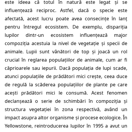
este ideea că totul în natură este legat și se
influențează reciproc. Astfel, dacă o specie este
afectată, acest lucru poate avea consecințe în lanț
pentru întregul ecosistem. De exemplu, dispariția
lupilor dintr-un ecosistem influențează major
compoziția acestuia la nivel de vegetație și specii de
animale. Lupii sunt vânători de top și joacă un rol
crucial în reglarea populațiilor de animale, cum ar fi
căprioarele sau iepurii. Dacă populația de lupi scade,
atunci populațiile de prădători mici crește, ceea duce
de regulă la scăderea populațiilor de plante pe care
acești prădători mici le consumă. Acest fenomen
declanșează o serie de schimbări în compoziția și
structura vegetației în zona respectivă, având un
impact asupra altor organisme și procese ecologice. În
Yellowstone, reintroducerea lupilor în 1995 a avut un