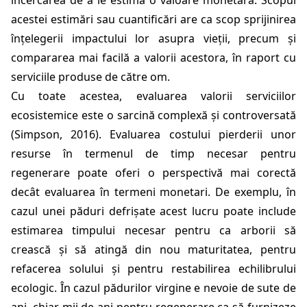
încercarea de a le estima o valoare monetară. Scopul
acestei estimări sau cuantificări are ca scop sprijinirea
înțelegerii impactului lor asupra vieții, precum și
compararea mai facilă a valorii acestora, în raport cu
serviciile produse de către om.
Cu toate acestea, evaluarea valorii serviciilor
ecosistemice este o sarcină complexă și controversată
(
Simpson, 2016
). Evaluarea costului pierderii unor
resurse în termenul de timp necesar pentru
regenerare poate oferi o perspectivă mai corectă
decât evaluarea în termeni monetari. De exemplu, în
cazul unei păduri defrișate acest lucru poate include
estimarea timpului necesar pentru ca arborii să
crească și să atingă din nou maturitatea, pentru
refacerea solului și pentru restabilirea echilibrului
ecologic. În cazul pădurilor virgine e nevoie de sute de