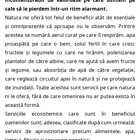
incomensurabil de valoroase pe care suntem pe
cale să le pierdem într-un ritm alarmant.
Natura ne oferă tot felul de beneficii atât de esențiale
și omniprezente că aproape nu le observăm. Printre
acestea se numără aerul curat pe care îl respirăm, apa
proaspătă pe care o bem, solul fertil în care cresc
fructele și legumele cu care ne hrănim, polenizarea
plantelor de către albine, care ne ajută să avem fructe
și legume, sau absorbția de apă de către vegetație,
care reglează circuitul apei în natură și ne protejează
de inundații. Toate acestea sunt servicii pe care natura
ni le oferă, fără de care omenirea nu ar putea exista în
această formă.
Serviciile ecosistemice care sunt în beneficiul
oamenilor sunt, adesea, clasificate după cum urmează:
servicii de aprovizionare precum alimentele, apa,