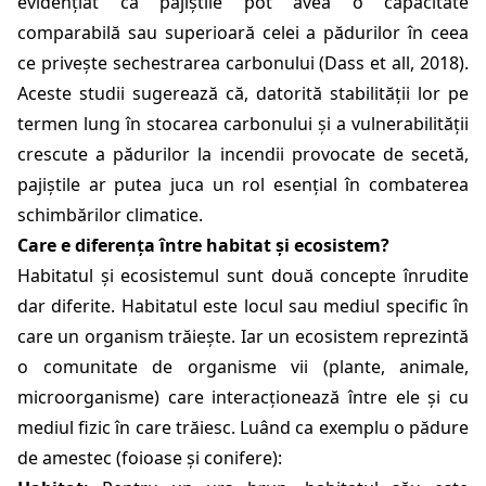
evidențiat că pajiștile pot avea o capacitate
comparabilă sau superioară celei a pădurilor în ceea
ce privește sechestrarea carbonului (
Dass et all, 2018
).
Aceste studii sugerează că, datorită stabilității lor pe
termen lung în stocarea carbonului și a vulnerabilității
crescute a pădurilor la incendii provocate de secetă,
pajiștile ar putea juca un rol esențial în combaterea
schimbărilor climatice.
Care e diferența între habitat și ecosistem?
Habitatul și ecosistemul sunt două concepte înrudite
dar diferite. Habitatul este locul sau mediul specific în
care un organism trăiește. Iar un ecosistem reprezintă
o comunitate de organisme vii (plante, animale,
microorganisme) care interacționează între ele și cu
mediul fizic în care trăiesc. Luând ca exemplu o pădure
de amestec (foioase și conifere):