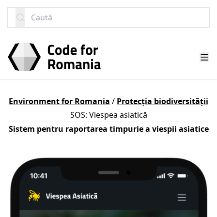
SARI LA CONȚINUT
Caută
Environment for Romania
/
Protecția biodiversității
SOS: Viespea asiatică
Sistem pentru raportarea timpurie a viespii asiatice