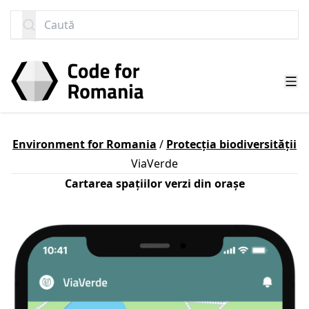
SARI LA CONȚINUT
Caută
Environment for Romania
/
Protecția biodiversității
ViaVerde
Cartarea spațiilor verzi din orașe