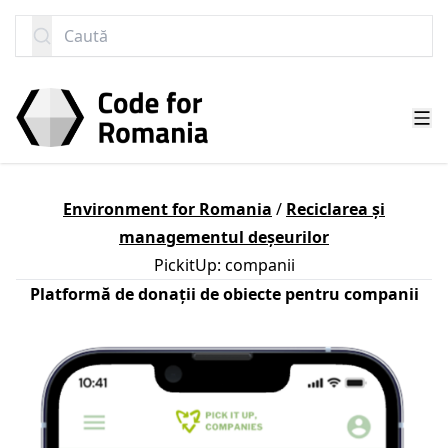
SARI LA CONȚINUT
Caută
Environment for Romania
/
Reciclarea și
managementul deșeurilor
PickitUp: companii
Platformă de donații de obiecte pentru companii