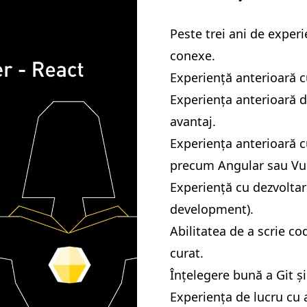
Peste trei ani de exper
conexe.
Experiență anterioară c
Experiența anterioară 
avantaj.
Experiența anterioară 
precum Angular sau Vue.
Experiență cu dezvolt
development).
Abilitatea de a scrie co
curat.
Înțelegere bună a Git și 
Experiența de lucru cu a