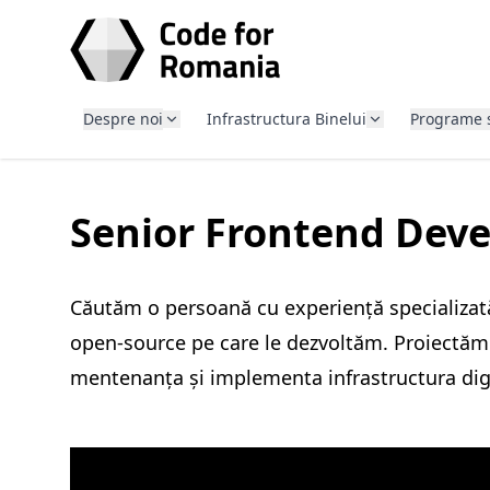
SARI LA CONȚINUT
Despre noi
Infrastructura Binelui
Programe 
Senior Frontend Deve
Căutăm o persoană cu experiență specializată 
open-source pe care le dezvoltăm. Proiectăm o
mentenanța și implementa infrastructura digital