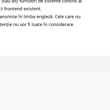
(sau alți furnizori de sisteme control al
ct frontend existent.
ransmise în limba engleză. Cele care nu
tenție nu vor fi luate în considerare.