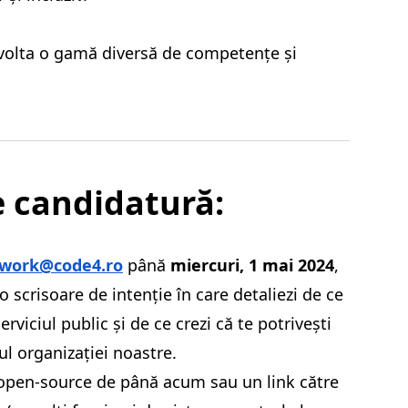
volta o gamă diversă de competențe și
e candidatură:
work@code4.ro
până
miercuri, 1 mai 2024
,
 o scrisoare de intenție în care detaliezi de ce
serviciul public și de ce crezi că te potrivești
ul organizației noastre.
 open-source de până acum sau un link către