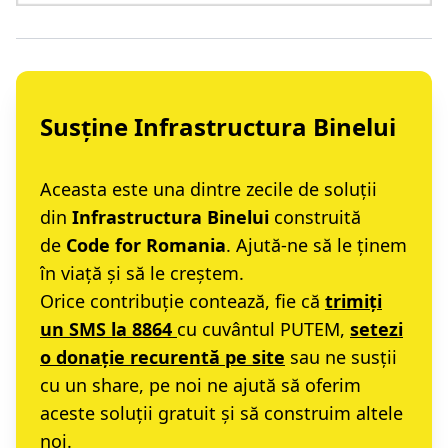
Susține Infrastructura Binelui
Aceasta este una dintre zecile de soluții
din
Infrastructura Binelui
construită
de
Code for Romania
. Ajută-ne să le ținem
în viață și să le creștem.
Orice contribuție contează, fie că
trimiți
un SMS la 8864
cu cuvântul PUTEM,
setezi
o donație recurentă pe site
sau ne susții
cu un share, pe noi ne ajută să oferim
aceste soluții gratuit și să construim altele
noi.