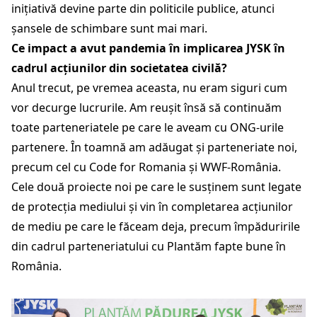
inițiativă devine parte din politicile publice, atunci
șansele de schimbare sunt mai mari.
Ce impact a avut pandemia în implicarea JYSK în
cadrul acțiunilor din societatea civilă?
Anul trecut, pe vremea aceasta, nu eram siguri cum
vor decurge lucrurile. Am reușit însă să continuăm
toate parteneriatele pe care le aveam cu ONG-urile
partenere. În toamnă am adăugat și parteneriate noi,
precum cel cu Code for Romania și WWF-România.
Cele două proiecte noi pe care le susținem sunt legate
de protecția mediului și vin în completarea acțiunilor
de mediu pe care le făceam deja, precum împăduririle
din cadrul parteneriatului cu Plantăm fapte bune în
România.