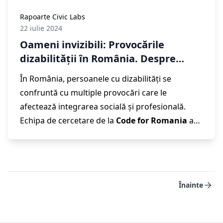
că
PUTEM
transforma România împreună.
Rapoarte Civic Labs
22 iulie 2024
Oameni invizibili: Provocările
dizabilității în România. Despre
Raportul „Șanse egale pentru
În România, persoanele cu dizabilități se
persoanele cu dizabilități”, realizat
confruntă cu multiple provocări care le
de echipa de cercetare Civic Labs
afectează integrarea socială și profesională.
Echipa de cercetare de la
Code for Romania
a
realizat un studiu detaliat pentru a explora
aceste dificultăți și a identifica cele mai critice
zone. Rezultatul este
Raportul „Șanse egale
pentru persoanele cu dizabilități”
, elaborat de
Înainte
Civic Labs
, care examinează problemele actuale
și propune soluții digitale pentru a îmbunătăți
viața persoanelor cu dizabilități.