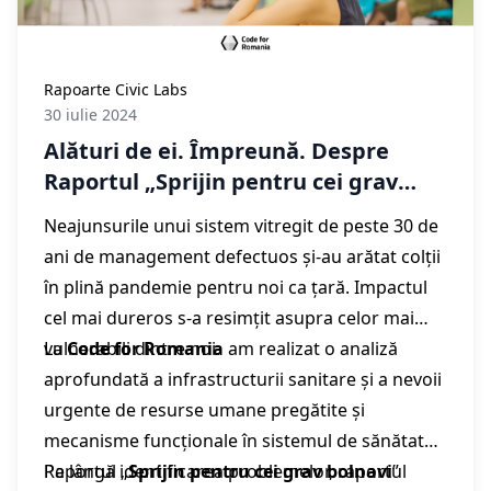
Rapoarte Civic Labs
30 iulie 2024
Alături de ei. Împreună. Despre
Raportul „Sprijin pentru cei grav
bolnavi”, realizat de echipa de
Neajunsurile unui sistem vitregit de peste 30 de
cercetare Civic Labs
ani de management defectuos și-au arătat colții
în plină pandemie pentru noi ca țară. Impactul
cel mai dureros s-a resimțit asupra celor mai
vulnerabili dintre noi.
La
Code for Romania
am realizat o analiză
aprofundată a infrastructurii sanitare și a nevoii
urgente de resurse umane pregătite și
mecanisme funcționale în sistemul de sănătate.
Raportul „
Pe lângă identificarea problemelor, raportul
Sprijin pentru cei grav bolnavi
”