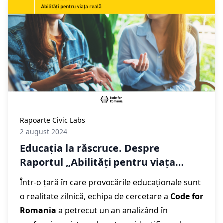
propunem soluții digitale inovatoare pentru a
pentru a reduce impactul poluării.
Rapoarte Civic Labs
2 august 2024
Educația la răscruce. Despre
Raportul „Abilități pentru viața
reală”, realizat de echipa de
Într-o țară în care provocările educaționale sunt
cercetare Civic Labs
o realitate zilnică, echipa de cercetare a
Code for
Romania
a petrecut un an analizând în