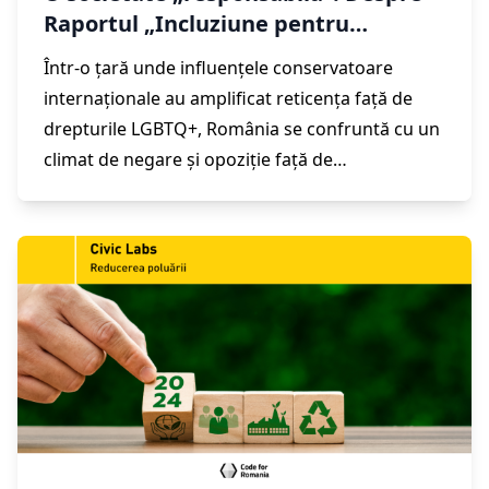
Raportul „Incluziune pentru
persoanele LGBTQ+”, realizat de
Într-o țară unde influențele conservatoare
echipa de cercetare Civic Labs
internaționale au amplificat reticența față de
drepturile LGBTQ+, România se confruntă cu un
climat de negare și opoziție față de
recunoașterea legitimă a acestei comunități.
Echipa de cercetare a
Code for Romania
a
analizat provocările majore și discriminarea cu
care se confruntă persoanele LGBTQ+ în
România. Rezultatul este Raportul „
Incluziune
pentru persoanele LGBTQ+
”, realizat de Civic
Labs, care detaliază problemele actuale și
propune soluții digitale pentru îmbunătățirea
vizibilității, accesului la drepturi și sprijinirea
comunității LGBTQ+ în România.