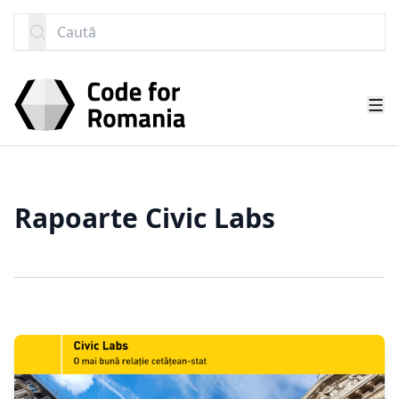
SARI LA CONȚINUT
Caută
Rapoarte Civic Labs