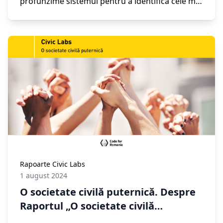
profunzime sistemul pentru a identifica cele mai
nevralgice zone ce afectează dezvoltarea
tinerilor și a înțelege cu adevărat complexitatea
problemelor cu care aceștia se confruntă.
Rezultatul este Raportul „
Abilități pentru viața
reală
”, realizat de echipa noastră de cercetare
Civic Labs
, în care privim problemele actuale,
dar propunem și soluțiile digitale necesare
pentru a transforma viața rurală. Pentru că
PUTEM
transforma România împreună.
Rapoarte Civic Labs
1 august 2024
O societate civilă puternică. Despre
Raportul „O societate civilă
puternică”, realizat de echipa de