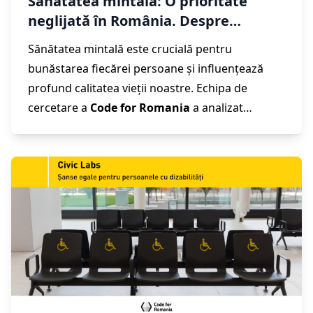
Sănătatea mintală: O prioritate
neglijată în România. Despre
Raportul „Sănătate Mintală pentru
Sănătatea mintală este crucială pentru
Toți”, realizat de echipa de cercetare
bunăstarea fiecărei persoane și influențează
Civic Labs
profund calitatea vieții noastre. Echipa de
cercetare a
Code for Romania
a analizat
impactul și provocările sistemului de
sănătate
mintală
din România pentru a înțelege cu
adevărat dificultățile cu care se confruntă
persoanele afectate de tulburări psihice.
Rezultatul este Raportul „
Sănătate Mintală
pentru Toți
”, realizat de echipa noastră de
cercetare
Civic Labs
, în care explorăm
problemele actuale și propunem soluții digitale
inovatoare pentru a îmbunătăți accesul și
eficiența serviciilor de sănătate mintală. Pentru