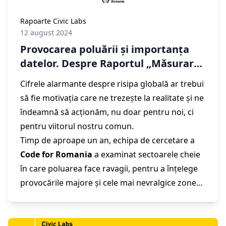
Rapoarte Civic Labs
12 august 2024
Provocarea poluării și importanța
datelor. Despre Raportul „Măsurarea
poluării”, realizat de echipa de
Cifrele alarmante despre risipa globală ar trebui
cercetare Civic Labs
să fie motivația care ne trezește la realitate și ne
îndeamnă să acționăm, nu doar pentru noi, ci
pentru viitorul nostru comun.
Timp de aproape un an, echipa de cercetare a
Code for Romania
a examinat sectoarele cheie
în care poluarea face ravagii, pentru a înțelege
provocările majore și cele mai nevralgice zone
afectate. Rezultatul este Raportul „
Măsurarea
poluării
”, realizat de echipa noastră
Civic Labs
,
în care analizăm problemele actuale și