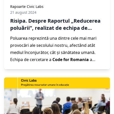
Rapoarte Civic Labs
21 august 2024
Risipa. Despre Raportul „Reducerea
poluării”, realizat de echipa de
cercetare Civic Labs
Poluarea reprezintă una dintre cele mai mari
provocări ale secolului nostru, afectând atât
mediul înconjurător, cât și sănătatea umană.
Echipa de cercetare a
Code for Romania
a
cercetat provocările majore legate de reducerea
risipei în România pentru a înțelege cu adevărat
lacunele și obstacolele ce țin de infrastructura
de colectare și reutilizare. Rezultatul este
Raportul „
Reducerea poluării
” care descrie
problemele legate de infrastructura deficitară,
lipsa de informare, obiceiurile fluctuante de