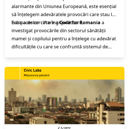
alarmante din Uniunea Europeană, este esențial
să înțelegem adevăratele provocări care stau la
baza acestor cifre îngrijorătoare.
Echipa de cercetare a
Code for Romania
a
investigat provocările din sectorul sănătății
mamei și copilului pentru a înțelege cu adevărat
dificultățile cu care se confruntă sistemul de
sănătate și familiile din România. Rezultatul este
Raportul „
Sănătatea mamei și a copilului
”,
realizat de echipa noastră de cercetare
Civic
Labs
, în care identificăm problemele actuale și
propunem soluțiile digitale necesare pentru a
îmbunătăți a îmbunătăți serviciile de sănătate
destinate mamelor și copiilor. Pentru că
PUTEM
transforma România împreună.