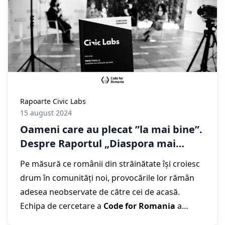
realizat de echipa noastră de cercetare
Civic
Labs
, care explorează problemele actuale și
propune soluții digitale pentru a sprijini
profesorii în a deveni mai buni și mai motivați.
Pentru că
PUTEM transforma România
împreună.
Rapoarte Civic Labs
15 august 2024
Oameni care au plecat ”la mai bine”.
Despre Raportul „Diaspora mai
aproape de casă”, realizat de echipa
Pe măsură ce românii din străinătate își croiesc
de cercetare Civic Labs
drum în comunități noi, provocările lor rămân
adesea neobservate de către cei de acasă.
Echipa de cercetare a
Code for Romania
a
cercetat în profunzime experiențele și