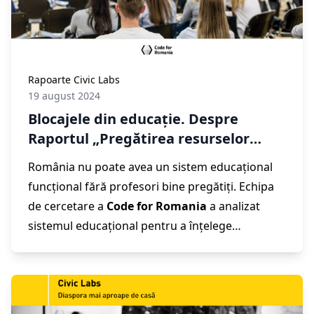
donație, și soluțiile digitale care pot să ne fie
aliați în a face primii pași spre un mediu mai
sigur și mai rezilient. Pentru că
PUTEM
transforma România împreună
.
Rapoarte Civic Labs
19 august 2024
Blocajele din educație. Despre
Raportul „Pregătirea resurselor
umane în educație”, realizat de
România nu poate avea un sistem educațional
echipa de cercetare Civic Labs
funcțional fără profesori bine pregătiți. Echipa
de cercetare a
Code for Romania
a analizat
sistemul educațional pentru a înțelege
provocările cu care se confruntă profesorii și
cele mai nevralgice zone pentru formarea și
dezvoltarea acestora. Rezultatul este Raportul
„
Pregătirea resurselor umane în educație
”,