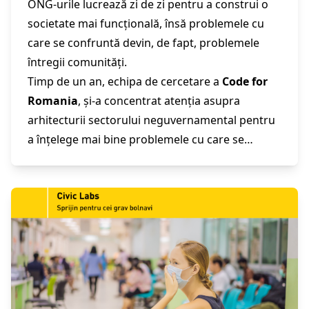
ONG-urile lucrează zi de zi pentru a construi o
cercetare Civic Labs
societate mai funcțională, însă problemele cu
care se confruntă devin, de fapt, problemele
întregii comunități.
Timp de un an, echipa de cercetare a
Code for
Romania
, și-a concentrat atenția asupra
arhitecturii sectorului neguvernamental pentru
a înțelege mai bine problemele cu care se
confruntă ONG-urile și pentru a explora cum
tehnologia poate sprijini dezvoltarea acestora.
În raportul nostru, ne-am propus să evaluăm
modalitățile prin care putem echipa organizațiile
neguvernamentale cu instrumentele necesare
pentru a-și spori capacitatea de intervenție și a
deveni sustenabile. Împreună putem
transforma aceste provocări în oportunități.