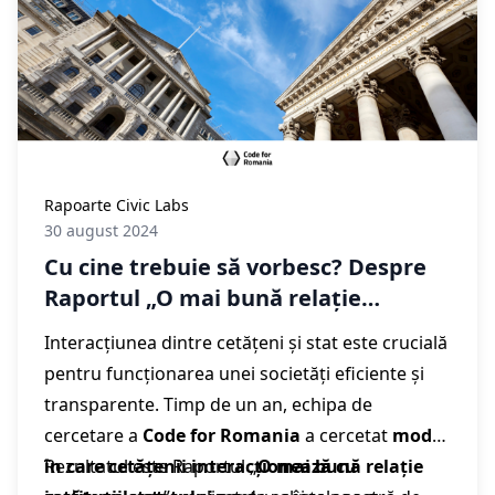
Rapoarte Civic Labs
30 august 2024
Cu cine trebuie să vorbesc? Despre
Raportul „O mai bună relație
cetățean-stat”, realizat de echipa de
Interacțiunea dintre cetățeni și stat este crucială
cercetare Civic Labs
pentru funcționarea unei societăți eficiente și
transparente. Timp de un an, echipa de
cercetare a
Code for Romania
a cercetat
modul
în care cetățenii interacționează cu
Rezultatul este Raportul „
O mai bună relație